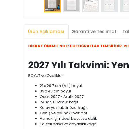
Ürün Açıklaması
Garanti ve Teslimat
Tak
DİKKAT ÖNEMLİ NOT: FOTOĞRAFLAR TEMSİLİDİR. 2027
2027 Yılı Takvimi: Ye
BOYUT ve Özelikler
21 x 29.7 cm (A4) boyut
33 x 48 cm boyut
Ocak 2027 - Aralık 2027
240gr. 1. Hamur kağıt
Kolay yazılabilir özel kağıt
Geniş ve okunaklı yazı tipi
Asmak için ideal boyut ve delik
Kaliteli baskı ve dayanıklı kağıt