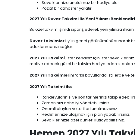
Sevdiklerinize unutulmaz bir hediye olur
Pozitif bir atmosfer yaratır
2027 Yılı Duvar Takvimi ile Yeni Yılınızı Renklendiri
Bu özel takvimi şimdi sipariş ederek yeni yılınıza ilham
Duvar takvimleri
, yılın genel görünümünü sunarak he
odaklanmanızı sağlar.
2027 Yılı Takvimi
, ister kendiniz için ister sevdiklerini
motive edecek güzel bir takvim hediye ederek onları mu
2027 Yılı Takvimleri
ni farklı boyutlarda, stillerde ve 
2027 Yılı Takvimi ile:
Randevularınızı ve son tarihlerinizi takip edebilirs
Zamanınızı daha iyi yönetebilirsiniz.
Önemli olayları ve tatilleri unutmazsınız.
Hedeflerinize ulaşmak için plan yapabilirsiniz.
Sevdiklerinizle özel günleri kutlayabilirsiniz.
Hemen 2027 Yılı Takvi