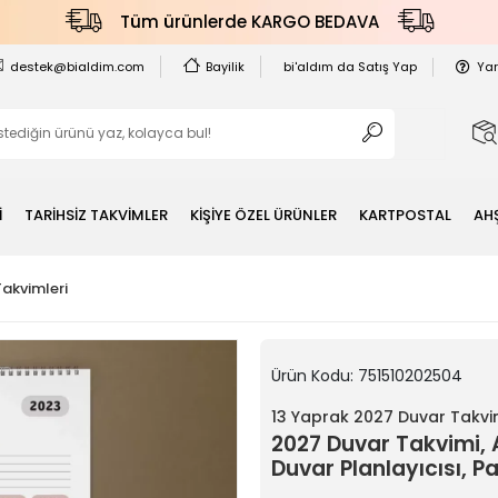
Tüm ürünlerde KARGO BEDAVA
destek@bialdim.com
Bayilik
bi'aldım da Satış Yap
Ya
İ
TARİHSİZ TAKVİMLER
KİŞİYE ÖZEL ÜRÜNLER
KARTPOSTAL
AH
Takvimleri
Ürün Kodu:
751510202504
13 Yaprak 2027 Duvar Takvi
2027 Duvar Takvimi, 
Duvar Planlayıcısı, P