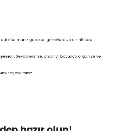
 odaklanmanız gereken görevlere ve etkinliklere
iyesi
dir. Sevdiklerinize, onları yıl boyunca organize ve
imi seçebilirsiniz.
iden hazır olun!