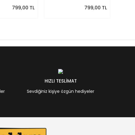
Önizlemeli
Önizle
799,00 TL
799,00 TL
HIZLI TESLİMAT
ler
Sevdiğiniz kişiye özgün hediyeler