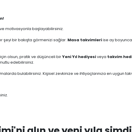
n!
 ve motivasyonla başlayabilirsiniz.
r şeyi bir bakışta görmenizi sağlar.
Masa takvimleri
ise ay boyunca
z için olsun, pratik ve düşünceli bir
Yeni Yıl hediyesi
veya
takvim hed
tlu edebilirsiniz.
temalarda bulabilirsiniz. Kişisel zevkinize ve ihtiyaçlarınıza en uygun takv
iniz.
mi'ni alın ve yeni yıla şimd