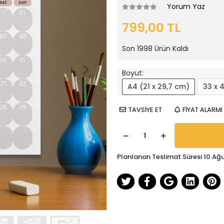
Yorum Yaz
799,00 TL
Son
1998
Ürün Kaldı
Boyut:
A4 (21 x 29,7 cm)
33 x 
TAVSİYE ET
FİYAT ALARMI
Planlanan Teslimat Süresi 10 Ağ