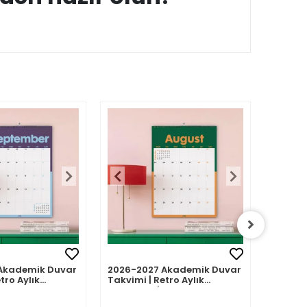
Akademik Duvar
2026-2027 Akademik Duvar
2026-2
tro Aylık
Takvimi | Retro Aylık
Takvimi
Eylül 2026 -
Planlayıcı | Ağustos 2026 -
Planlay
7 | Sonraki Ay
Temmuz 2027 | Sonraki Ay
Haziran