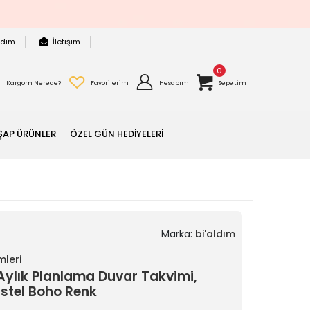
rdım
İletişim
0
Kargom Nerede?
Favorilerim
Hesabım
Sepetim
ŞAP ÜRÜNLER
ÖZEL GÜN HEDİYELERİ
Marka:
bi'aldım
mleri
Aylık Planlama Duvar Takvimi,
astel Boho Renk