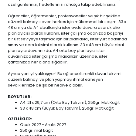
özel günlerinizi, hedeflerinizi rahatça takip edebilirsiniz.
Öğrenciler, öğretmenler, profesyoneller ve şık bir şekilde
düzenli kalmayı seven herkes için mükemmel bir seçim. 33 x
48 cm ya da A4 ebatlarıyla ister evde duvara asarak alie
planlayıcısı olarak kullanın, ister çalışma odanızda başarıyı
bir üst seviyeye taşımak için bir planlayıcı, ister yurt odasında
sınav ve ders takvimi olarak kullanın. 33 x 48 cm büyük ebat
planlayıcı duvarınızda, A4 orta boy planlayıcı ister
duvarınızda ister çalışma masanızın üzerinde, ister
çantanızda her alana sığabilir.
Ayrıca yeni yıl yaklaşıyor! Bu eğlenceli, renkli duvar takvimi
düzenli kalmayı ve plan yapmayı ihmal etmeyen
sevdiklerinize de şık bir hediye olabilir.
BOYUTLAR:
A4: 21 x 29,7 cm (Orta Boy Takvim), 250gr. Mat Kağıt
33 x 48 cm (Büyük Boy Takvim), 250gr. Mat Kağıt
ÖZELLİKLER:
Ocak 2027 - Aralık 2027
250 gr. mat kağıt