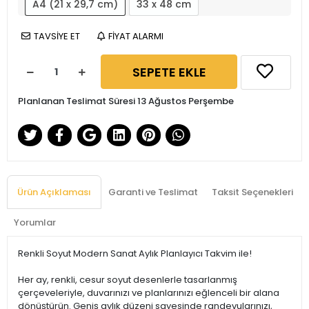
A4 (21 x 29,7 cm)
33 x 48 cm
TAVSİYE ET
FİYAT ALARMI
SEPETE EKLE
Planlanan Teslimat Süresi 13 Ağustos Perşembe
Ürün Açıklaması
Garanti ve Teslimat
Taksit Seçenekleri
Yorumlar
Renkli Soyut Modern Sanat Aylık Planlayıcı Takvim ile!
Her ay, renkli, cesur soyut desenlerle tasarlanmış
çerçeveleriyle, duvarınızı ve planlarınızı eğlenceli bir alana
dönüştürün. Geniş aylık düzeni sayesinde randevularınızı,