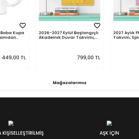
mli Baba Kupa
2026-2027 Eylül Başlangıçlı
2027 Aylık P
abamdan
Akademik Duvar Takvimi,
Takvim, Spi
Spiralli Aylık Planlayıcı,
Takvimi, So
Sonraki Ay Önizlemeli
Önizlemeli
449,00 TL
799,00 TL
Mağazalarımız
KİŞİSELLEŞTİRİLMİŞ
AŞK İÇİN