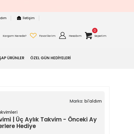
rdım
İletişim
0
Kargom Nerede?
Favorilerim
Hesabım
Sepetim
ŞAP ÜRÜNLER
ÖZEL GÜN HEDİYELERİ
Marka:
bi'aldım
kvimleri
vimi | Üç Aylık Takvim - Önceki Ay
erlere Hediye