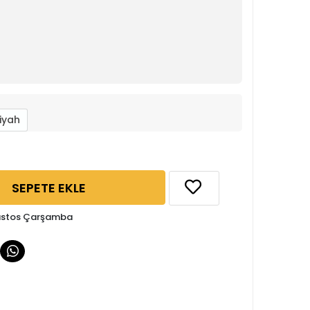
iyah
SEPETE EKLE
ğustos Çarşamba