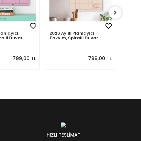
lanlayıcı
2026 Aylık Planlayıcı
Zamansı
ralli Duvar
Takvim, Spiralli Duvar
Takvim,
nraki Ay
Takvimi, Sonraki Ay
Duvar 
Önizlemeli
799,00 TL
799,00 TL
HIZLI TESLİMAT