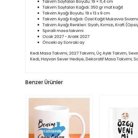
Takvim Sayfaları Boyutu: 19 × 11,4 cm
Takvim Sayfaları Kağıdı: 350 gr mat kağıt
Takvim Ayağı Boyutu: 19 x 13 x 9 cm
Takvim Ayağı Kağıdı: Özel Kağıt Mukavva Sıvama. 
Takvim Ayağı Renkleri: Siyah, Kırmızı, Kraft (Opsi
Spiralli masa takvimi
Ocak 2027 - Aralık 2027
Önceki ay Sonraki ay
Kedi Masa Takvimi, 2027 Takvimi, Üç Aylık Takvim, Sevim
Kedi, Hayvan Sever Hediye, Dekoratif Masa Takvimi, Sana
Benzer Ürünler