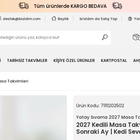
Tüm ürünlerde KARGO BEDAVA
destek@bialdim.com
Bayilik
bi'aldım da Satış Yap
Ya
İ
TARİHSİZ TAKVİMLER
KİŞİYE ÖZEL ÜRÜNLER
KARTPOSTAL
AH
sa Takvimleri
Ürün Kodu:
71111202502
Yatay Sıvama 2027 Masa Ta
2027 Kedili Masa Tak
Sonraki Ay | Kedi Sev