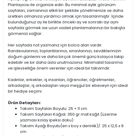
Planlayıcısı ile organize edin. Bu minimal aylık görünüm
sayfaları, zamanınızı etkili bir şekilde yönetmenize ve daha
üretken olmanıza yardımcı olmak için tasarlanmıştır. İçinde
bulunduğunuz ay ile birlikte önceki ay ve sonraki ayı aynı
sayfada görmek ise uzun vadeli planlamalarınızı bir bakışta
görmenizi sağlar.
Her sayfada not yazmanız için bolca alan vardır.
Randevularınızı, toplantılarınızı, sınavlarınızı, sevdiklerinizin
doğum günlerini ve daha birçok önemli günü kolayca takip
edebilir ve bir daha asla unutmazsınız. Minimalist tasarıma
ve işlevselliğe önem verenler için ideal bir takvimdir.
Kadınlar, erkekler, iş insanları, öğrenciler, öğretmenler,
arkadaşlar, iş arkadaşları veya meşgul bir ebeveyn için ideal
bir hediye seçimi.
Ürün Detayları:
Takvim Sayfaları Boyutu: 25 × 11 cm
Takvim Sayfaları Kağıdı: 350 gr mat kağıt (üzerine
yazması kolay ipeksi doku)
Takvim Ayağı Boyutu(en x boy x derinlik)/: 25 x 12,5 x 9
cm