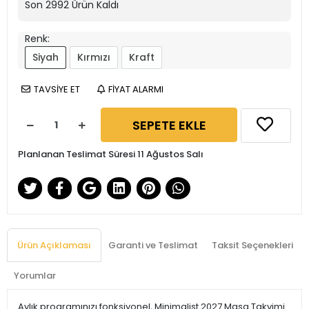
Son
2992
Ürün Kaldı
Renk:
Siyah
Kırmızı
Kraft
TAVSİYE ET
FİYAT ALARMI
SEPETE EKLE
Planlanan Teslimat Süresi 11 Ağustos Salı
Ürün Açıklaması
Garanti ve Teslimat
Taksit Seçenekleri
Yorumlar
Aylık programınızı fonksiyonel, Minimalist 2027 Masa Takvimi