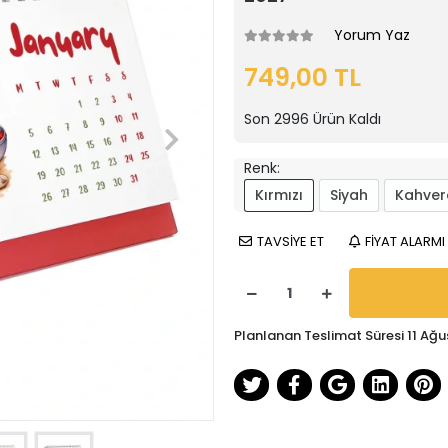
Yorum Yaz
749,00 TL
Son
2996
Ürün Kaldı
Renk:
Kırmızı
Siyah
Kahver
TAVSİYE ET
FİYAT ALARMI
Planlanan Teslimat Süresi 11 Ağu