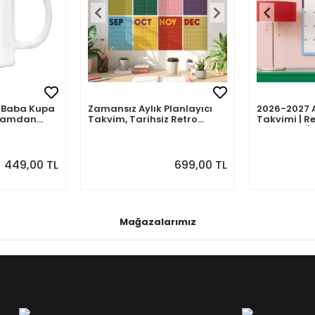
mli Baba Kupa
Zamansız Aylık Planlayıcı
2026-2027 
abamdan
Takvim, Tarihsiz Retro
Takvimi | Re
Duvar Takvimi
Planlayıcı | 
Ağustos 202
Önizlemeli
449,00 TL
699,00 TL
Mağazalarımız