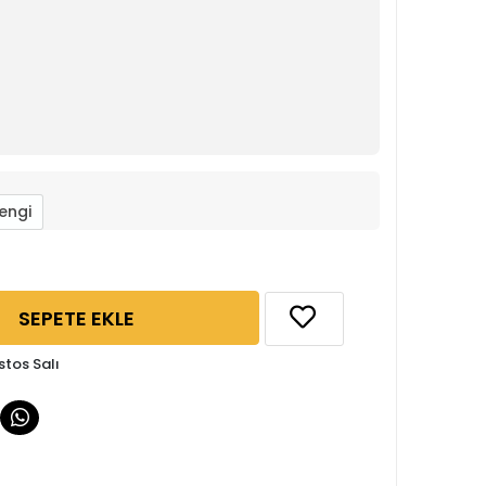
engi
SEPETE EKLE
stos Salı