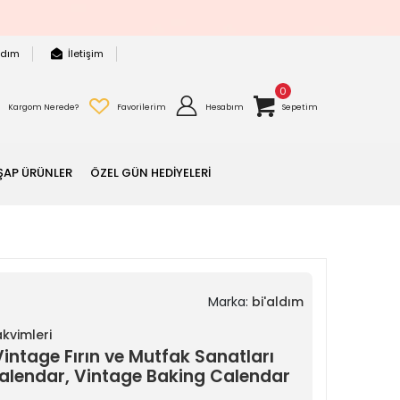
rdım
İletişim
0
Kargom Nerede?
Favorilerim
Hesabım
Sepetim
ŞAP ÜRÜNLER
ÖZEL GÜN HEDİYELERİ
Marka:
bi'aldım
kvimleri
intage Fırın ve Mutfak Sanatları
alendar, Vintage Baking Calendar