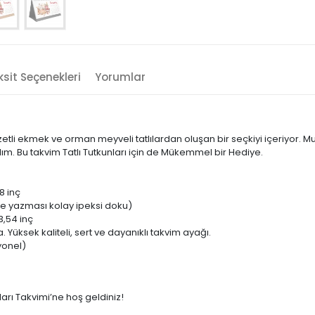
sit Seçenekleri
Yorumlar
zetli ekmek ve orman meyveli tatlılardan oluşan bir seçkiyi içeriyor. Mut
m. Bu takvim Tatlı Tutkunları için de Mükemmel bir Hediye.
8 inç
ine yazması kolay ipeksi doku)
 3,54 inç
Yüksek kaliteli, sert ve dayanıklı takvim ayağı.
yonel)
tları Takvimi’ne hoş geldiniz!