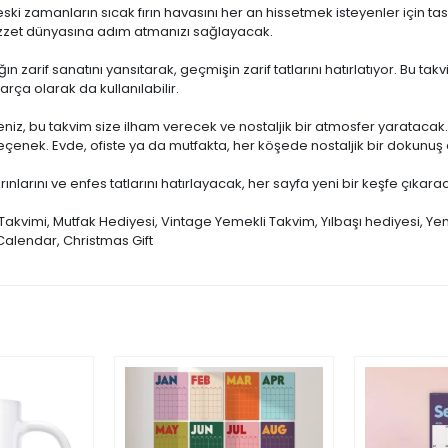
 eski zamanların sıcak fırın havasını her an hissetmek isteyenler için t
lezzet dünyasına adım atmanızı sağlayacak.
ılığın zarif sanatını yansıtarak, geçmişin zarif tatlarını hatırlatıyor. B
ça olarak da kullanılabilir.
riyseniz, bu takvim size ilham verecek ve nostaljik bir atmosfer yaratac
enek. Evde, ofiste ya da mutfakta, her köşede nostaljik bir dokunuş a
fırınlarını ve enfes tatlarını hatırlayacak, her sayfa yeni bir keşfe çıkar
kvimi, Mutfak Hediyesi, Vintage Yemekli Takvim, Yılbaşı hediyesi, Yen
alendar, Christmas Gift