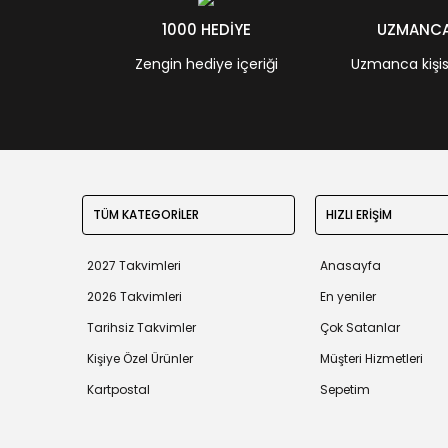
1000 HEDİYE
UZMANCA 
Zengin hediye içeriği
Uzmanca kişisel
TÜM KATEGORİLER
HIZLI ERİŞİM
2027 Takvimleri
Anasayfa
2026 Takvimleri
En yeniler
Tarihsiz Takvimler
Çok Satanlar
Kişiye Özel Ürünler
Müşteri Hizmetleri
Kartpostal
Sepetim