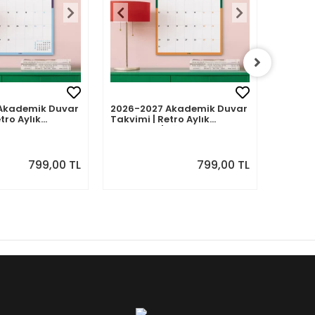
Akademik Duvar
2026-2027 Akademik Duvar
2026-2
tro Aylık
Takvimi | Retro Aylık
Takvimi
Eylül 2026 -
Planlayıcı | Ağustos 2026 -
Planlay
7 | Sonraki Ay
Temmuz 2027 | Sonraki Ay
Haziran
Önizlemeli
Önizle
799,00 TL
799,00 TL