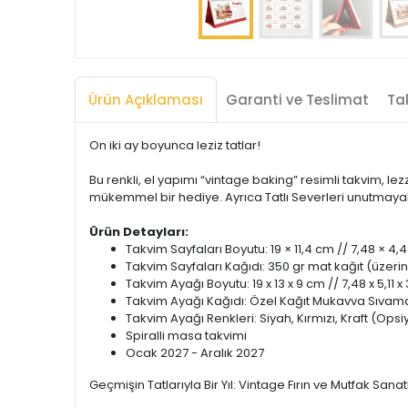
Ürün Açıklaması
Garanti ve Teslimat
Tak
On iki ay boyunca leziz tatlar!
Bu renkli, el yapımı “vintage baking” resimli takvim, lez
mükemmel bir hediye. Ayrıca Tatlı Severleri unutmayalı
Ürün Detayları:
Takvim Sayfaları Boyutu: 19 × 11,4 cm // 7,48 × 4,4
Takvim Sayfaları Kağıdı: 350 gr mat kağıt (üzer
Takvim Ayağı Boyutu: 19 x 13 x 9 cm // 7,48 x 5,11 x
Takvim Ayağı Kağıdı: Özel Kağıt Mukavva Sıvama. 
Takvim Ayağı Renkleri: Siyah, Kırmızı, Kraft (Opsi
Spiralli masa takvimi
Ocak 2027 - Aralık 2027
Geçmişin Tatlarıyla Bir Yıl: Vintage Fırın ve Mutfak Sana