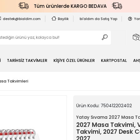
Tüm ürünlerde KARGO BEDAVA
destek@bialdim.com
Bayilik
bi'aldım da Satış Yap
Ya
İ
TARİHSİZ TAKVİMLER
KİŞİYE ÖZEL ÜRÜNLER
KARTPOSTAL
AH
sa Takvimleri
Ürün Kodu:
750412202402
Yatay Sıvama 2027 Masa Ta
2027 Masa Takvimi, V
Takvimi, 2027 Desk C
2027