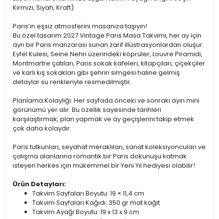
Kırmızı, Siyah, Kraft)
Paris’in eşsiz atmosferini masanıza taşıyın!
Bu özel tasarım 2027 Vintage Paris Masa Takvimi, her ay için
ayrı bir Paris manzarası sunan zarif illüstrasyonlardan oluşur.
Eyfel Kulesi, Seine Nehri üzerindeki köprüler, Louvre Piramidi,
Montmartre çatıları, Paris sokak kafeleri, kitapçıları, çiçekçiler
ve karlı kış sokakları gibi şehrin simgesi haline gelmiş
detaylar su renkleriyle resmedilmiştir.
Planlama Kolaylığı: Her sayfada önceki ve sonraki ayın mini
görünümü yer alır. Bu özellik sayesinde tarihleri
karşılaştırmak, plan yapmak ve ay geçişlerini takip etmek
çok daha kolaydır.
Paris tutkunları, seyahat meraklıları, sanat koleksiyoncuları ve
çalışma alanlarına romantik bir Paris dokunuşu katmak
isteyen herkes için mükemmel bir Yeni Yıl hediyesi olabilir!
Ürün Detayları:
Takvim Sayfaları Boyutu: 19 × 11,4 cm
Takvim Sayfaları Kağıdı: 350 gr mat kağıt
Takvim Ayağı Boyutu: 19 x 13 x 9 cm