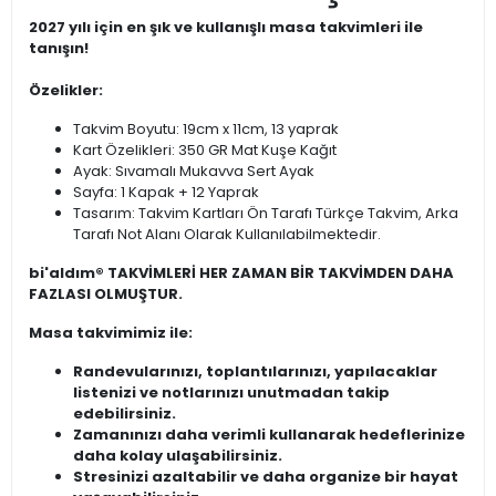
2027 yılı için en şık ve kullanışlı masa takvimleri ile
tanışın!
Özelikler:
Takvim Boyutu: 19cm x 11cm, 13 yaprak
Kart Özelikleri: 350 GR Mat Kuşe Kağıt
Ayak: Sıvamalı Mukavva Sert Ayak
Sayfa: 1 Kapak + 12 Yaprak
Tasarım: Takvim Kartları Ön Tarafı Türkçe Takvim, Arka
Tarafı Not Alanı Olarak Kullanılabilmektedir.
bi'aldım® TAKVİMLERİ HER ZAMAN BİR TAKVİMDEN DAHA
FAZLASI OLMUŞTUR.
Masa takvimimiz ile:
Randevularınızı, toplantılarınızı, yapılacaklar
listenizi ve notlarınızı unutmadan takip
edebilirsiniz.
Zamanınızı daha verimli kullanarak hedeflerinize
daha kolay ulaşabilirsiniz.
Stresinizi azaltabilir ve daha organize bir hayat