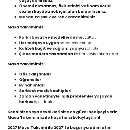
yaşayabilirsiniz.
Önemli notlarınızı, fikirlerinizi ve ilham verici
sözleri kaydetmek için alan bulabilirsiniz.
Masanıza şıklık ve renk katabilirsiniz.
Masa takvimimiz:
Farklı boyut ve modellerde
mevcuttur.
Her bütçeye uygun
seçenekler sunar.
Kaliteli kağıt ve sağlam yapıya
sahiptir.
Şık ve modern tasarımları
ile her zevke hitap eder.
Masa takvimimiz:
Ofis çalışanları
Öğrenciler
Ev hanımları
Serbest meslek sahipleri
Zaman yönetimiyle ilgili problemler yaşayan
herkes
için idealdir.
Kendinize veya sevdiklerinize en güzel hediyeyi verin,
Masa Takvimimiz ile hayatınızı kolaylaştırın!
2027 Masa Takvimi ile 2027'te başarıya adım atın!