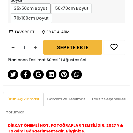
Boyut:
35x50cm Boyut
50x70cm Boyut
70x100cm Boyut
TAVSİYE ET
FİYAT ALARMI
SEPETE EKLE
Planlanan Teslimat Süresi 11 Ağustos Salı
Ürün Açıklaması
Garanti ve Teslimat
Taksit Seçenekleri
Yorumlar
DİKKAT ÖNEMLİ NOT: FOTOĞRAFLAR TEMSİLİDİR. 2027 Yılı
Takvimi Gönderilmektedir. Bilginize.