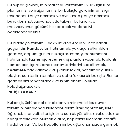
Bu süper işlevsel, minimalist duvar takvimi, 2027 için tüm
planlarınızı ve başarılarınızı bir bakışta görebilmeniz için
tasarlandı. İleriye bakmak ve aynı anda geriye bakmak
büyük bir motivasyondur. Bu takvimi kullandıkça
motivasyonun gücünü hissedecek ve daha iyi
odaklanacaksınız!
Bu planlayıcı takvim Ocak 2027’ten Aralık 2027’e kadar
geçerlidir. Randevuları hatırlamak, yaklaşan etkinlikleri
görmek, doğum günlerini kaçırmamak, yıldönümlerini
hatırlamak, tatilleri işaretlemek, iş planları yapmak, toplantı
zamanlarını işaretlemek, sınav tarihlerini işaretlemek,
hedeflere odaklanmak, alışkanlık takibi, not almak günlük
olaylar, son teslim tarihleri ve daha fazlası bir bakışta. Bunları
görmek sizi rahatlatacak ve işinizi önemli ölçüde
kolaylaştıracaktır.
NE İŞE YARAR?
Kullanışlı, üstüne not alınabilen ve minimalist bu duvar
takvimini her alanda kullanabilirsiniz. İster öğretmen, ister
öğrenci, ister veli, ister işletme sahibi, yönetici, avukat, doktor
hangi meslekten olursak olalım, hepimizin ulaşmak istediği
hedefler var! Ve bu hedefleri bir bakışta önümüzde görmek