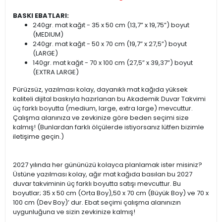
BASKI EBATLARI:
240gr. mat kağıt - 35 x 50 cm (13,7” x 19,75”) boyut
(MEDIUM)
240gr. mat kağıt - 50 x 70 cm (19,7” x 27,5”) boyut
(LARGE)
140gr. mat kağıt - 70 x 100 cm (27,5” x 39,37”) boyut
(EXTRA LARGE)
Pürüzsüz, yazılması kolay, dayanıklı mat kağıda yüksek
kaliteli dijital baskıyla hazırlanan bu Akademik Duvar Takvimi
üç farklı boyutta (medium, large, extra large) mevcuttur.
Çalışma alanınıza ve zevkinize göre beden seçimi size
kalmış! (Bunlardan farklı ölçülerde istiyorsanız lütfen bizimle
iletişime geçin.)
2027 yılında her gününüzü kolayca planlamak ister misiniz?
Üstüne yazılması kolay, ağır mat kağıda basılan bu 2027
duvar takviminin üç farklı boyutta satışı mevcuttur. Bu
boyutlar; 35 x 50 cm (Orta Boy),50 x 70 cm (Büyük Boy) ve 70 x
100 cm (Dev Boy)’ dur. Ebat seçimi çalışma alanınızın
uygunluğuna ve sizin zevkinize kalmış!