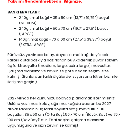
Takvimi Gönderilmektedir. Bilginize.
BASKI EBATLARI:
240gr. mat kağıt - 35 x 50 cm (13,7” x 19,75”) boyut
(MEDIUM)
240gr. mat kağıt - 50 x 70 cm (19,7” x 27,5”) boyut
(LARGE)
140gr. mat kağıt - 70 x 100 cm (27,5” x 39,37”) boyut
(EXTRA LARGE)
Pürüzsüz, yazılması kolay, dayanıklı mat kağıda yüksek
kaliteli dijital baskıyla hazırlanan bu Akademik Duvar Takvimi
üç farklı boyutta (medium, large, extra large) mevcuttur.
Çalışma alanınıza ve zevkinize göre beden seçimi size
kalmış! (Bunlardan farklı ölçülerde istiyorsanız lütfen bizimle
iletişime geçin.)
2027 yılında her gününüzü kolayca planlamak ister misiniz?
Üstüne yazılması kolay, ağır mat kağıda basılan bu 2027
duvar takviminin üç farklı boyutta satışı mevcuttur. Bu
boyutlar; 35 x 50 cm (Orta Boy),50 x 70 cm (Büyük Boy) ve 70 x
100 cm (Dev Boy)’ dur. Ebat seçimi çalışma alanınızın
uygunluğuna ve sizin zevkinize kalmış!