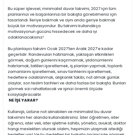
Bu süper işlevsel, minimalist duvar takvimi, 2027 için tüm
planlarınızı ve başarılarınızı bir bakışta görebilmeniz için
tasarlandı. İleriye bakmak ve aynı anda geriye bakmak
büyük bir motivasyondur. Bu takvimi kullandıkça
motivasyonun gücünü hissedecek ve daha iyi
odaklanacaksınız!
Bu planlayıcı takvim Ocak 2027’ten Aralık 2027’e kadar
geçerlidir. Randevuları hatırlamak, yaklaşan etkinlikleri
görmek, doğum günlerini kaçırmamak, yıldönümlerini
hatırlamak, tatilleri işaretlemek, iş planları yapmak, toplantı
zamanlarını işaretlemek, sınav tarihlerini işaretlemek,
hedeflere odaklanmak, alışkanlık takibi, not almak günlük
olaylar, son teslim tarihleri ve daha fazlası bir bakışta. Bunları
görmek sizi rahatlatacak ve işinizi önemli ölçüde
kolaylaştıracaktır.
NE İŞE YARAR?
Kullanışlı, üstüne not alınabilen ve minimalist bu duvar
takvimini her alanda kullanabilirsiniz. İster öğretmen, ister
öğrenci, ister veli, ister işletme sahibi, yönetici, avukat, doktor
hangi meslekten olursak olalım, hepimizin ulaşmak istediği
hedefler var! Ve bu hedefleri bir bakışta önümüzde görmek