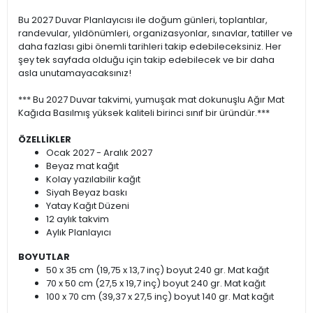
Bu 2027 Duvar Planlayıcısı ile doğum günleri, toplantılar,
randevular, yıldönümleri, organizasyonlar, sınavlar, tatiller ve
daha fazlası gibi önemli tarihleri takip edebileceksiniz. Her
şey tek sayfada olduğu için takip edebilecek ve bir daha
asla unutamayacaksınız!
*** Bu 2027 Duvar takvimi, yumuşak mat dokunuşlu Ağır Mat
Kağıda Basılmış yüksek kaliteli birinci sınıf bir üründür.***
ÖZELLİKLER
Ocak 2027 - Aralık 2027
Beyaz mat kağıt
Kolay yazılabilir kağıt
Siyah Beyaz baskı
Yatay Kağıt Düzeni
12 aylık takvim
Aylık Planlayıcı
BOYUTLAR
50 x 35 cm (19,75 x 13,7 inç) boyut 240 gr. Mat kağıt
70 x 50 cm (27,5 x 19,7 inç) boyut 240 gr. Mat kağıt
100 x 70 cm (39,37 x 27,5 inç) boyut 140 gr. Mat kağıt