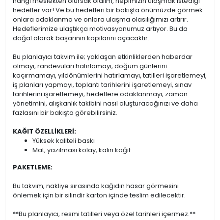
hangi meslekten olursak olalım, hepimizin ulaşmak istediği
hedefler var! Ve bu hedefleri bir bakışta önümüzde görmek
onlara odaklanma ve onlara ulaşma olasılığımızı artırır.
Hedeflerimize ulaştıkça motivasyonumuz artıyor. Bu da
doğal olarak başarının kapılarını açacaktır.
Bu planlayıcı takvim ile; yaklaşan etkinliklerden haberdar
olmayı, randevuları hatırlamayı, doğum günlerini
kaçırmamayı, yıldönümlerini hatırlamayı, tatilleri işaretlemeyi,
iş planları yapmayı, toplantı tarihlerini işaretlemeyi, sınav
tarihlerini işaretlemeyi, hedeflere odaklanmayı, zaman
yönetimini, alışkanlık takibini nasıl oluşturacağınızı ve daha
fazlasını bir bakışta görebilirsiniz.
KAĞIT ÖZELLİKLERİ:
Yüksek kaliteli baskı
Mat, yazılması kolay, kalın kağıt
PAKETLEME:
Bu takvim, nakliye sırasında kağıdın hasar görmesini
önlemek için bir silindir karton içinde teslim edilecektir.
**Bu planlayıcı, resmi tatilleri veya özel tarihleri içermez.**