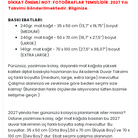
DİKKAT ÖNEMLİ NOT: FOTOĞRAFLAR TEMSİLİDİR. 2027 Yılı
Takvimi Gönderilmektedir. Bilginize.
BASKI EBATLARI:
240gr. mat kağıt - 35 x 50 cm (13,7” x 19,75”) boyut
(MEDIUM)
240gr. mat kağıt - 50 x 70 cm (19,7” x 27,5”) boyut
(LARGE)
140gr. mat kağıt - 70 x 100 cm (27,5” x 39,37”) boyut
(EXTRA LARGE)
Pürüzsüz, yazılması kolay, dayanıklı mat kağıda yüksek
kaliteli dijital baskıyla hazırlanan bu Akademik Duvar Takvimi
üç farklı boyutta (medium, large, extra large) mevcuttur.
Çalışma alanınıza ve zevkinize göre beden seçimi size
kalmış! (Bunlardan farklı ölçülerde istiyorsanız lütfen bizimle
iletişime geçin.)
2027 yılında her gününüzü kolayca planlamak ister misiniz?
Üstüne yazılması kolay, ağır mat kağıda basılan bu 2027
duvar takviminin üç farklı boyutta satışı mevcuttur. Bu
boyutlar; 35 x 50 cm (Orta Boy),50 x 70 cm (Büyük Boy) ve 70 x
100 cm (Dev Boy)’ dur. Ebat seçimi çalışma alanınızın