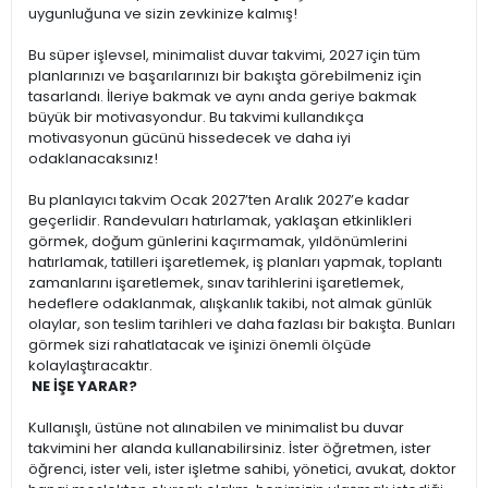
uygunluğuna ve sizin zevkinize kalmış!
Bu süper işlevsel, minimalist duvar takvimi, 2027 için tüm
planlarınızı ve başarılarınızı bir bakışta görebilmeniz için
tasarlandı. İleriye bakmak ve aynı anda geriye bakmak
büyük bir motivasyondur. Bu takvimi kullandıkça
motivasyonun gücünü hissedecek ve daha iyi
odaklanacaksınız!
Bu planlayıcı takvim Ocak 2027’ten Aralık 2027’e kadar
geçerlidir. Randevuları hatırlamak, yaklaşan etkinlikleri
görmek, doğum günlerini kaçırmamak, yıldönümlerini
hatırlamak, tatilleri işaretlemek, iş planları yapmak, toplantı
zamanlarını işaretlemek, sınav tarihlerini işaretlemek,
hedeflere odaklanmak, alışkanlık takibi, not almak günlük
olaylar, son teslim tarihleri ve daha fazlası bir bakışta. Bunları
görmek sizi rahatlatacak ve işinizi önemli ölçüde
kolaylaştıracaktır.
NE İŞE YARAR?
Kullanışlı, üstüne not alınabilen ve minimalist bu duvar
takvimini her alanda kullanabilirsiniz. İster öğretmen, ister
öğrenci, ister veli, ister işletme sahibi, yönetici, avukat, doktor