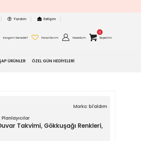
Yardım
İletişim
0
Kargom Nerede?
Favorilerim
Hesabım
Sepetim
ŞAP ÜRÜNLER
ÖZEL GÜN HEDİYELERİ
Marka:
bi'aldım
 Planlayıcılar
ı Duvar Takvimi, Gökkuşağı Renkleri,