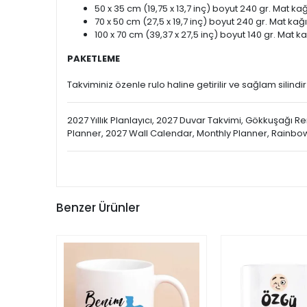
50 x 35 cm (19,75 x 13,7 inç) boyut 240 gr. Mat kağ
70 x 50 cm (27,5 x 19,7 inç) boyut 240 gr. Mat kağı
100 x 70 cm (39,37 x 27,5 inç) boyut 140 gr. Mat ka
PAKETLEME
Takviminiz özenle rulo haline getirilir ve sağlam silindir
2027 Yıllık Planlayıcı, 2027 Duvar Takvimi, Gökkuşağı Re
Planner, 2027 Wall Calendar, Monthly Planner, Rainbo
Benzer Ürünler