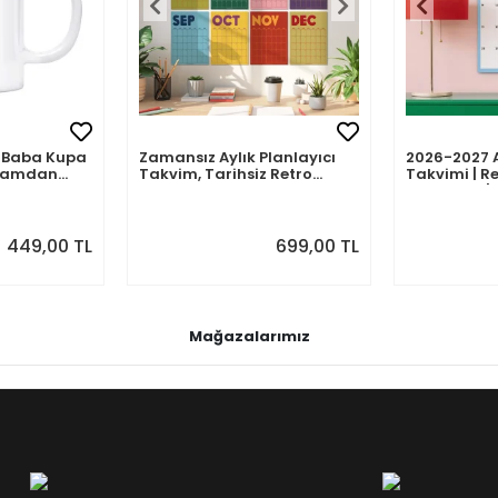
mli Baba Kupa
Zamansız Aylık Planlayıcı
2026-2027 
abamdan
Takvim, Tarihsiz Retro
Takvimi | Re
Duvar Takvimi
Planlayıcı | 
Ağustos 202
Önizlemeli
449,00 TL
699,00 TL
Mağazalarımız