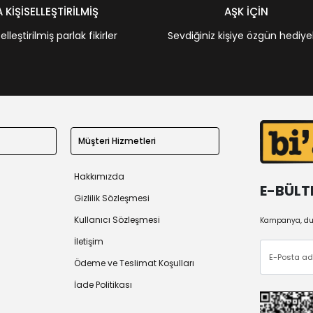
KİŞİSELLEŞTİRİLMİŞ
AŞK İÇİN
leştirilmiş parlak fikirler
Sevdiğiniz kişiye özgün hediye
Müşteri Hizmetleri
Hakkımızda
E-BÜLT
Gizlilik Sözleşmesi
Kullanıcı Sözleşmesi
Kampanya, duy
İletişim
Ödeme ve Teslimat Koşulları
İade Politikası