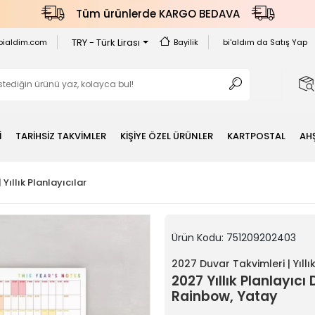
Tüm ürünlerde KARGO BEDAVA
TRY - Türk Lirası
bialdim.com
Bayilik
bi'aldım da Satış Yap
İ
TARİHSİZ TAKVİMLER
KİŞİYE ÖZEL ÜRÜNLER
KARTPOSTAL
AH
Yıllık Planlayıcılar
Ürün Kodu:
751209202403
2027 Duvar Takvimleri | Yıllık
2027 Yıllık Planlayıc
Rainbow, Yatay