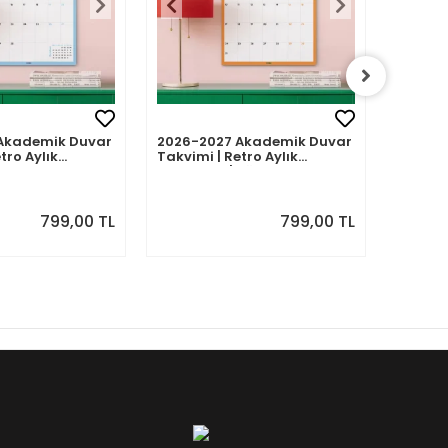
Akademik Duvar
2026-2027 Akademik Duvar
2026-2
tro Aylık
Takvimi | Retro Aylık
Takvimi
Eylül 2026 -
Planlayıcı | Ağustos 2026 -
Planlay
7 | Sonraki Ay
Temmuz 2027 | Sonraki Ay
Haziran
Önizlemeli
Önizle
799,00 TL
799,00 TL