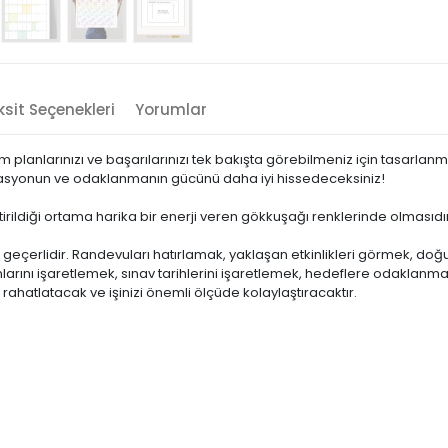
sit Seçenekleri
Yorumlar
tüm planlarınızı ve başarılarınızı tek bakışta görebilmeniz için tasarl
ivasyonun ve odaklanmanın gücünü daha iyi hissedeceksiniz!
ştirildiği ortama harika bir enerji veren gökkuşağı renklerinde olmasıdır
 geçerlidir. Randevuları hatırlamak, yaklaşan etkinlikleri görmek, do
nlarını işaretlemek, sınav tarihlerini işaretlemek, hedeflere odaklanmak
i rahatlatacak ve işinizi önemli ölçüde kolaylaştıracaktır.