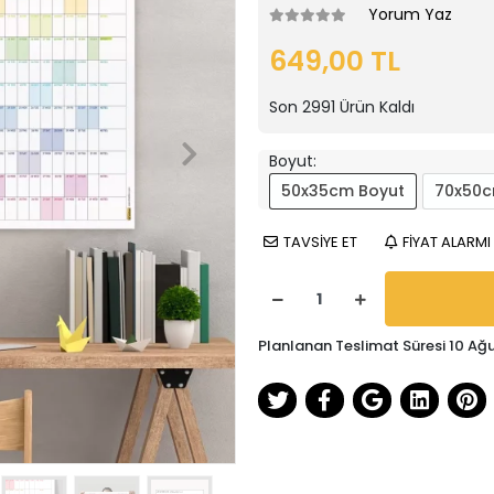
Yorum Yaz
649,00 TL
Son
2991
Ürün Kaldı
Boyut:
50x35cm Boyut
70x50c
TAVSİYE ET
FİYAT ALARMI
Planlanan Teslimat Süresi 10 Ağ