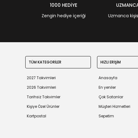
1000 HEDİYE
UZMANCA 
Zengin hediye içeriği
Uzmanca kişisel
TÜM KATEGORİLER
HIZLI ERİŞİM
2027 Takvimleri
Anasayfa
2026 Takvimleri
En yeniler
Tarihsiz Takvimler
Çok Satanlar
Kişiye Özel Ürünler
Müşteri Hizmetleri
Kartpostal
Sepetim