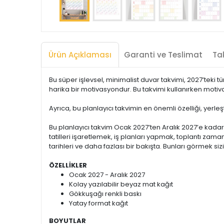
Ürün Açıklaması
Garanti ve Teslimat
Tak
Bu süper işlevsel, minimalist duvar takvimi, 2027’teki 
harika bir motivasyondur. Bu takvimi kullanırken mot
Ayrıca, bu planlayıcı takvimin en önemli özelliği, yerle
Bu planlayıcı takvim Ocak 2027’ten Aralık 2027’e kadar
tatilleri işaretlemek, iş planları yapmak, toplantı zama
tarihleri ve daha fazlası bir bakışta. Bunları görmek siz
ÖZELLİKLER
Ocak 2027 - Aralık 2027
Kolay yazılabilir beyaz mat kağıt
Gökkuşağı renkli baskı
Yatay format kağıt
BOYUTLAR