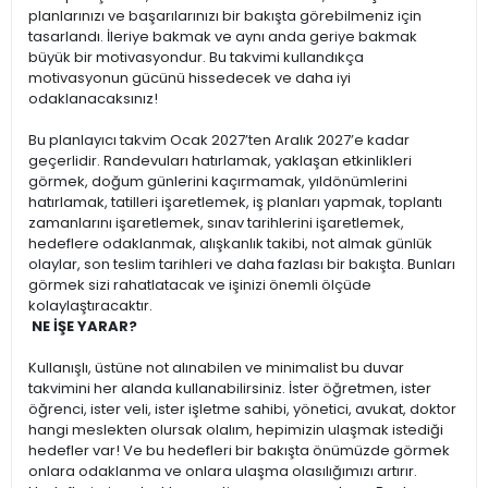
planlarınızı ve başarılarınızı bir bakışta görebilmeniz için
tasarlandı. İleriye bakmak ve aynı anda geriye bakmak
büyük bir motivasyondur. Bu takvimi kullandıkça
motivasyonun gücünü hissedecek ve daha iyi
odaklanacaksınız!
Bu planlayıcı takvim Ocak 2027’ten Aralık 2027’e kadar
geçerlidir. Randevuları hatırlamak, yaklaşan etkinlikleri
görmek, doğum günlerini kaçırmamak, yıldönümlerini
hatırlamak, tatilleri işaretlemek, iş planları yapmak, toplantı
zamanlarını işaretlemek, sınav tarihlerini işaretlemek,
hedeflere odaklanmak, alışkanlık takibi, not almak günlük
olaylar, son teslim tarihleri ve daha fazlası bir bakışta. Bunları
görmek sizi rahatlatacak ve işinizi önemli ölçüde
kolaylaştıracaktır.
NE İŞE YARAR?
Kullanışlı, üstüne not alınabilen ve minimalist bu duvar
takvimini her alanda kullanabilirsiniz. İster öğretmen, ister
öğrenci, ister veli, ister işletme sahibi, yönetici, avukat, doktor
hangi meslekten olursak olalım, hepimizin ulaşmak istediği
hedefler var! Ve bu hedefleri bir bakışta önümüzde görmek
onlara odaklanma ve onlara ulaşma olasılığımızı artırır.