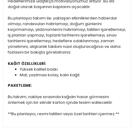
Hedeflerimize ulaştıkça motivasyonumuz artıyor. Bu da
doğal olarak başarının kapılarını açacaktır.
Bu planlayıcı takvim ile; yaklaşan etkinliklerden haberdar
olmayı, randevuları hatırlamayı, doğum günlerini
kaçırmamayı, yıldönümlerini hatırlamayı, tatilleri işaretlemeyi,
iş planları yapmayı, toplantı tarihlerini işaretlemeyi, sınav
tarihlerini işaretlemeyi, hedeflere odaklanmayı, zaman
yönetimini, alışkanlık takibini nasıl oluşturacağınızı ve daha
fazlasını bir bakışta görebilirsiniz.
KAĞIT ÖZELLİKLERİ:
Yüksek kaliteli baskı
Mat, yazılması kolay, kalın kağıt
PAKETLEME:
Bu takvim, nakliye sırasında kağıdın hasar görmesini
önlemek için bir silindir karton içinde teslim edilecektir.
**Bu planlayıcı, resmi tatilleri veya özel tarihleri içermez.**