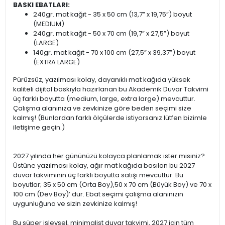
BASKI EBATLARI:
240gr. mat kağıt - 35 x 50 cm (13,7” x 19,75”) boyut
(MEDIUM)
240gr. mat kağıt - 50 x 70 cm (19,7” x 27,5”) boyut
(LARGE)
140gr. mat kağıt - 70 x 100 cm (27,5” x 39,37”) boyut
(EXTRA LARGE)
Pürüzsüz, yazılması kolay, dayanıklı mat kağıda yüksek
kaliteli dijital baskıyla hazırlanan bu Akademik Duvar Takvimi
üç farklı boyutta (medium, large, extra large) mevcuttur.
Çalışma alanınıza ve zevkinize göre beden seçimi size
kalmış! (Bunlardan farklı ölçülerde istiyorsanız lütfen bizimle
iletişime geçin.)
2027 yılında her gününüzü kolayca planlamak ister misiniz?
Üstüne yazılması kolay, ağır mat kağıda basılan bu 2027
duvar takviminin üç farklı boyutta satışı mevcuttur. Bu
boyutlar; 35 x 50 cm (Orta Boy),50 x 70 cm (Büyük Boy) ve 70 x
100 cm (Dev Boy)’ dur. Ebat seçimi çalışma alanınızın
uygunluğuna ve sizin zevkinize kalmış!
Bu süper işlevsel, minimalist duvar takvimi, 2027 için tüm