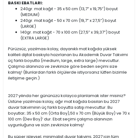
BASKI EBATLARI:
240gr. mat kağıt - 35 x 50 cm (13,7” x 19,75”) boyut
(MEDIUM)
240gr. mat kağıt - 50 x 70 cm (19,7” x 27,5”) boyut
(LARGE)
140gr. mat kağıt - 70 x 100 cm (27,5” x 39,37”) boyut
(EXTRA LARGE)
Pürüzsüz, yazılması kolay, dayanıklı mat kağıda yüksek
kaliteli dijital baskıyla hazırlanan bu Akademik Duvar Takvimi
üç farklı boyutta (medium, large, extra large) mevcuttur.
Çalışma alanınıza ve zevkinize göre beden seçimi size
kalmış! (Bunlardan farklı ölçülerde istiyorsanız lütfen bizimle
iletişime geçin.)
2027 yılında her gününüzü kolayca planlamak ister misiniz?
Üstüne yazılması kolay, ağır mat kağıda basılan bu 2027
duvar takviminin üç farklı boyutta satışı mevcuttur. Bu
boyutlar; 35 x 50 cm (Orta Boy),50 x 70 cm (Büyük Boy) ve 70 x
100 cm (Dev Boy)’ dur. Ebat seçimi çalışma alanınızın
uygunluğuna ve sizin zevkinize kalmış!
Bu süper işlevsel, minimalist duvar takvimi, 2027 için tüm