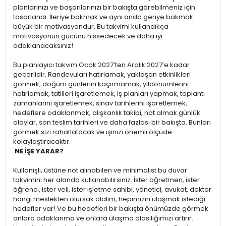
planlarınızı ve başarılarınızı bir bakışta görebilmeniz için
tasarlandı. İleriye bakmak ve aynı anda geriye bakmak
büyük bir motivasyondur. Bu takvimi kullandıkça
motivasyonun gücünü hissedecek ve daha iyi
odaklanacaksınız!
Bu planlayıcı takvim Ocak 2027’ten Aralık 2027’e kadar
geçerlidir. Randevuları hatırlamak, yaklaşan etkinlikleri
görmek, doğum günlerini kaçırmamak, yıldönümlerini
hatırlamak, tatilleri işaretlemek, iş planları yapmak, toplantı
zamanlarını işaretlemek, sınav tarihlerini işaretlemek,
hedeflere odaklanmak, alışkanlık takibi, not almak günlük
olaylar, son teslim tarihleri ve daha fazlası bir bakışta. Bunları
görmek sizi rahatlatacak ve işinizi önemli ölçüde
kolaylaştıracaktır.
NE İŞE YARAR?
Kullanışlı, üstüne not alınabilen ve minimalist bu duvar
takvimini her alanda kullanabilirsiniz. İster öğretmen, ister
öğrenci, ister veli, ister işletme sahibi, yönetici, avukat, doktor
hangi meslekten olursak olalım, hepimizin ulaşmak istediği
hedefler var! Ve bu hedefleri bir bakışta önümüzde görmek
onlara odaklanma ve onlara ulaşma olasılığımızı artırır.