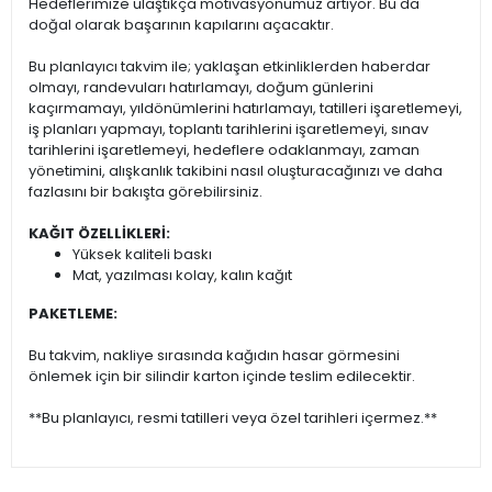
Hedeflerimize ulaştıkça motivasyonumuz artıyor. Bu da
doğal olarak başarının kapılarını açacaktır.
Bu planlayıcı takvim ile; yaklaşan etkinliklerden haberdar
olmayı, randevuları hatırlamayı, doğum günlerini
kaçırmamayı, yıldönümlerini hatırlamayı, tatilleri işaretlemeyi,
iş planları yapmayı, toplantı tarihlerini işaretlemeyi, sınav
tarihlerini işaretlemeyi, hedeflere odaklanmayı, zaman
yönetimini, alışkanlık takibini nasıl oluşturacağınızı ve daha
fazlasını bir bakışta görebilirsiniz.
KAĞIT ÖZELLİKLERİ:
Yüksek kaliteli baskı
Mat, yazılması kolay, kalın kağıt
PAKETLEME:
Bu takvim, nakliye sırasında kağıdın hasar görmesini
önlemek için bir silindir karton içinde teslim edilecektir.
**Bu planlayıcı, resmi tatilleri veya özel tarihleri içermez.**