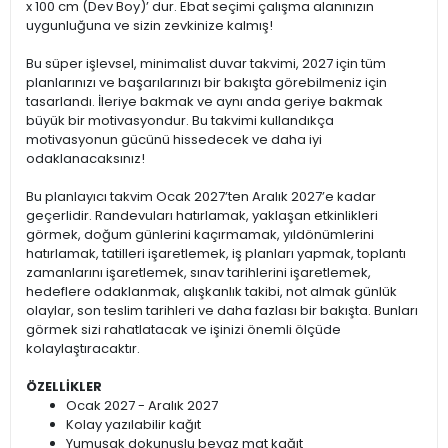
x 100 cm (Dev Boy)’ dur. Ebat seçimi çalışma alanınızın
uygunluğuna ve sizin zevkinize kalmış!
Bu süper işlevsel, minimalist duvar takvimi, 2027 için tüm
planlarınızı ve başarılarınızı bir bakışta görebilmeniz için
tasarlandı. İleriye bakmak ve aynı anda geriye bakmak
büyük bir motivasyondur. Bu takvimi kullandıkça
motivasyonun gücünü hissedecek ve daha iyi
odaklanacaksınız!
Bu planlayıcı takvim Ocak 2027’ten Aralık 2027’e kadar
geçerlidir. Randevuları hatırlamak, yaklaşan etkinlikleri
görmek, doğum günlerini kaçırmamak, yıldönümlerini
hatırlamak, tatilleri işaretlemek, iş planları yapmak, toplantı
zamanlarını işaretlemek, sınav tarihlerini işaretlemek,
hedeflere odaklanmak, alışkanlık takibi, not almak günlük
olaylar, son teslim tarihleri ve daha fazlası bir bakışta. Bunları
görmek sizi rahatlatacak ve işinizi önemli ölçüde
kolaylaştıracaktır.
ÖZELLİKLER
Ocak 2027 - Aralık 2027
Kolay yazılabilir kağıt
Yumuşak dokunuşlu beyaz mat kağıt