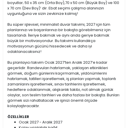
boyutlar; 50 x 35 cm (Orta Boy),70 x 50 cm (Büyük Boy) ve 100
x 70 cm (Dev Boy)’ dir. Ebat seçimi çalışma alanınızın
uygunluğuna ve sizin zevkinize kalmış!
Bu süper işlevsel, minimalist duvar takvimi, 2027 için tüm
planlarınızı ve başarılarınızı bir bakışta görebilmeniz için
tasarlandı. İleriye bakmak ve aynı anda geriye bakmak
büyük bir motivasyondur. Bu takvimi kullandıkça
motivasyonun gücünü hissedecek ve daha iyi
odaklanacaksınız!
Bu planlayıcı takvim Ocak 2027’ten Aralık 2027’e kadar
geçerlidir. Randevuları hatırlamak, yaklaşan etkinlikleri
görmek, doğum günlerini kaçırmamak, yıldönümlerini
hatırlamak, tatilleri işaretlemek, iş planları yapmak, toplantı
zamanlarını işaretlemek, sınav tarihlerini işaretlemek,
hedeflere odaklanmak, alışkanlık takibi, not almak günlük
olaylar, son teslim tarihleri ve daha fazlası bir bakışta. Bunları
görmek sizi rahatlatacak ve işinizi önemli ölçüde
kolaylaştıracaktır.
ÖZELLİKLER
Ocak 2027 - Aralık 2027
Kolay yazılabilir kağıt