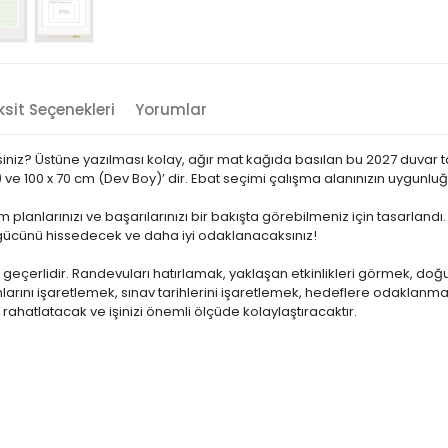
sit Seçenekleri
Yorumlar
niz? Üstüne yazılması kolay, ağır mat kağıda basılan bu 2027 duvar tak
 ve 100 x 70 cm (Dev Boy)’ dir. Ebat seçimi çalışma alanınızın uygunluğ
tüm planlarınızı ve başarılarınızı bir bakışta görebilmeniz için tasarla
gücünü hissedecek ve daha iyi odaklanacaksınız!
 geçerlidir. Randevuları hatırlamak, yaklaşan etkinlikleri görmek, do
nlarını işaretlemek, sınav tarihlerini işaretlemek, hedeflere odaklanmak
i rahatlatacak ve işinizi önemli ölçüde kolaylaştıracaktır.