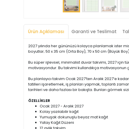
Ürün Açıklaması
Garanti ve Teslimat
Tak
2027 yılında her gününüzü kolayca planlamak ister misi
boyutlar; 50 x 35 cm (Orta Boy), 70 x 50 cm (Büyük Boy)
Bu süper işlevsel, minimalist duvar takvimi, 2027 için 
motivasyondur. Bu takvimi kullandıkça motivasyonun 
Bu planlayıcı takvim Ocak 2027’ten Aralık 2027’e kadar
tatilleri işaretlemek, iş planları yapmak, toplantı zama
tarihleri ve daha fazlası bir bakışta. Bunları görmek siz
ÖZELLİKLER
Ocak 2027 - Aralık 2027
Kolay yazılabilir kağıt
Yumuşak dokunuşlu beyaz mat kağıt
Yatay Kağıt Düzeni
12 aylık takvim