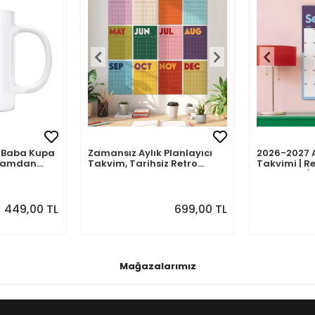
mli Baba Kupa
Zamansız Aylık Planlayıcı
2026-2027 
abamdan
Takvim, Tarihsiz Retro
Takvimi | Re
Duvar Takvimi
Planlayıcı | 
Ağustos 202
Önizlemeli
449,00 TL
699,00 TL
Mağazalarımız