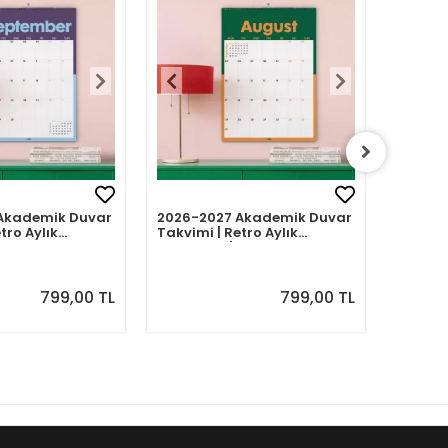
Akademik Duvar
2026-2027 Akademik Duvar
2026-2
tro Aylık
Takvimi | Retro Aylık
Takvimi
Eylül 2026 -
Planlayıcı | Ağustos 2026 -
Planlay
7 | Sonraki Ay
Temmuz 2027 | Sonraki Ay
Haziran
Önizlemeli
Önizle
799,00 TL
799,00 TL