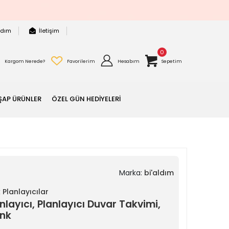
rdım
İletişim
0
Kargom Nerede?
Favorilerim
Hesabım
Sepetim
ŞAP ÜRÜNLER
ÖZEL GÜN HEDİYELERİ
Marka:
bi'aldım
 Planlayıcılar
nlayıcı, Planlayıcı Duvar Takvimi,
enk