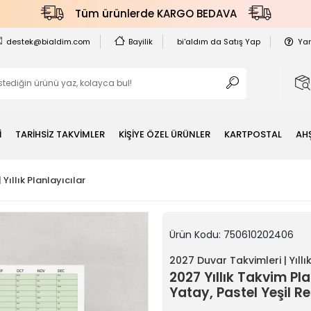
Tüm ürünlerde KARGO BEDAVA
destek@bialdim.com
Bayilik
bi'aldım da Satış Yap
Ya
İ
TARİHSİZ TAKVİMLER
KİŞİYE ÖZEL ÜRÜNLER
KARTPOSTAL
AH
Yıllık Planlayıcılar
Ürün Kodu:
750610202406
2027 Duvar Takvimleri | Yıllık
2027 Yıllık Takvim Pla
Yatay, Pastel Yeşil R