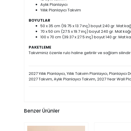
Aylık Planlayıcı
Yıllık Planlayıcı Takvim
BOYUTLAR
50 x 35 cm (19.75 x 13.7 inç) boyut 240 gr. Mat kağ
70 x 50 cm (27.5 x 19.7 inç) boyut 240 gr. Mat kağı
100 x 70 cm (39.37 x 27.5 inç) boyut 140 gr. Mat ka
PAKETLEME
Takviminiz özenle rulo haline getirilir ve sağlam silindir
2027 Yıllık Planlayıcı, Yıllık Takvim Planlayıcı, Planlayı
2027 Takvim, Aylık Planlayıcı Takvim, 2027 Year Wall P
Benzer Ürünler