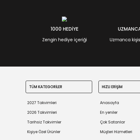
1000 HEDİYE
UZMANCA 
Zengin hediye içeriği
Uzmanca kişisel
TÜM KATEGORİLER
HIZLI ERİŞİM
2027 Takvimleri
Anasayfa
2026 Takvimleri
En yeniler
Tarihsiz Takvimler
Çok Satanlar
Kişiye Özel Ürünler
Müşteri Hizmetleri