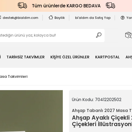
Tüm ürünlerde KARGO BEDAVA
destek@bialdim.com
Bayilik
bi'aldım da Satış Yap
Ya
İ
TARİHSİZ TAKVİMLER
KİŞİYE ÖZEL ÜRÜNLER
KARTPOSTAL
AH
asa Takvimleri
Ürün Kodu:
70412202502
Ahşap Tabanlı 2027 Masa T
Ahşap Ayaklı Çiçekl
Çiçekleri İllüstrasyo