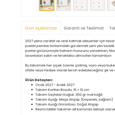
Ürün Açıklaması
Garanti ve Teslimat
Tak
2027 yılına zarafet ve renk katmak isteyenler için tasa
pastel pembe tonlarındaki gül demeti yeni yılın tazeli
pastel görünümüyle baharın huzurunu yansıtırken, Nisan
lavantaları sakin ve ferahlatıcı atmosferi tamamlıyor.
Bu takvimde her çiçek özenle çizilmiş, vazo veya buket
ofiste veya hediye olarak tercih edebileceğiniz şık ve 
Ürün Detayları:
Ocak 2027 - Aralık 2027
Takvim Kartları Boyutu: 15 × 10 cm
Takvim Sayfaları Kağıdı: 350 gr mat kağıt
Takvim Ayağı: Meşe Ahşap (Dayanıklı, sağlam)
Takvim Ayağı Görüntüsü: Doğal Ahşap
Resmi tatiller takvimin alt kısmında detaylı olarak