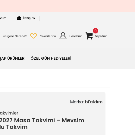
rdım
İletişim
0
Kargom Nerede?
Favorilerim
Hesabım
Sepetim
ŞAP ÜRÜNLER
ÖZEL GÜN HEDİYELERİ
Marka:
bi'aldım
akvimleri
i 2027 Masa Takvimi – Mevsim
nlu Takvim