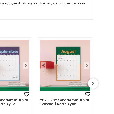
vim, çiçek illüstrasyonlu takvim, vazo çiçek tasarımı,
Akademik Duvar
2026-2027 Akademik Duvar
2026-2
tro Aylık
Takvimi | Retro Aylık
Takvimi
Eylül 2026 -
Planlayıcı | Ağustos 2026 -
Planlay
7 | Sonraki Ay
Temmuz 2027 | Sonraki Ay
Haziran