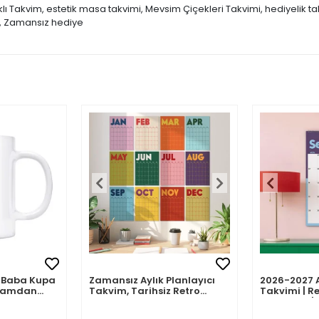
ı Takvim, estetik masa takvimi, Mevsim Çiçekleri Takvimi, hediyelik tak
im, Zamansız hediye
mli Baba Kupa
Zamansız Aylık Planlayıcı
2026-2027 
abamdan
Takvim, Tarihsiz Retro
Takvimi | Re
Duvar Takvimi
Planlayıcı | 
Ağustos 202