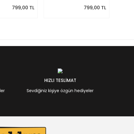
Önizlemeli
Önizle
799,00 TL
799,00 TL
HIZLI TESLİMAT
ler
Sevdiğiniz kişiye özgün hediyeler