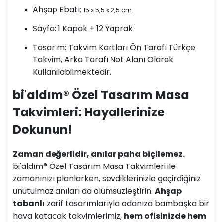
Ahşap Ebatı:
15 x 5,5 x 2,5 cm
Sayfa: 1 Kapak + 12 Yaprak
Tasarım: Takvim Kartları Ön Tarafı Türkçe
Takvim, Arka Tarafı Not Alanı Olarak
Kullanılabilmektedir.
bi'aldım® Özel Tasarım Masa
Takvimleri: Hayallerinize
Dokunun!
Zaman değerlidir, anılar paha biçilemez.
bi'aldım® Özel Tasarım Masa Takvimleri ile
zamanınızı planlarken, sevdiklerinizle geçirdiğiniz
unutulmaz anıları da ölümsüzleştirin.
Ahşap
tabanlı
zarif tasarımlarıyla odanıza bambaşka bir
hava katacak takvimlerimiz,
hem ofisinizde hem