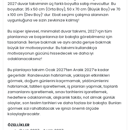
2027 duvar takviminin üç farklı boyutta satışı mevcuttur. Bu
boyutlar; 35 x 50 cm (Orta Boy), 50 x 70 cm (Büyük Boy) ve 70
x 100 cm (Dev Boy)’ dur. Ebat seçimi çalışma alanınızın
uygunluğuna ve sizin zevkinize kalmış!
Bu süper işlevsel, minimalist duvar takvimi, 2027 için tüm
planlarınızı ve başarılarınızı bir bakışta görebilmeniz için
tasarlandı. İleriye bakmak ve aynı anda geriye bakmak
büyük bir motivasyondur. Bu takvimi kullandıkça
motivasyonun gücünü hissedecek ve daha iyi
odaklanacaksınız!
Bu planlayıcı takvim Ocak 2027’ten Aralık 2027’e kadar
geçerlidir. Randevuları hatırlamak, yaklaşan etkinlikleri
görmek, doğum günlerini kaçırmamak, yıldönümlerini
hatırlamak, tatilleri işaretlemek, iş planları yapmak, toplantı
zamanlarını işaretlemek, sınav tarihlerini işaretlemek,
hedeflere odaklanmak, alışkanlık takibi, not almak günlük
olaylar, son teslim tarihleri ve daha fazlası bir bakışta. Bunları
görmek sizi rahatlatacak ve işinizi önemli ölçüde
kolaylaştıracaktır.
ÖZELLİKLER