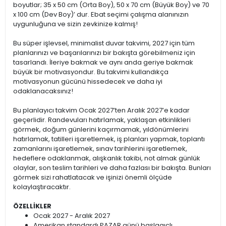
boyutlar; 35 x 50 cm (Orta Boy), 50 x 70 cm (Büyük Boy) ve 70
x 100 cm (Dev Boy)’ dur. Ebat seçimi çalışma alanınızın
uygunluğuna ve sizin zevkinize kalmış!
Bu süper işlevsel, minimalist duvar takvimi, 2027 için tüm
planlarınızı ve başarılarınızı bir bakışta görebilmeniz için
tasarlandı. İleriye bakmak ve aynı anda geriye bakmak
büyük bir motivasyondur. Bu takvimi kullandıkça
motivasyonun gücünü hissedecek ve daha iyi
odaklanacaksınız!
Bu planlayıcı takvim Ocak 2027’ten Aralık 2027’e kadar
geçerlidir. Randevuları hatırlamak, yaklaşan etkinlikleri
görmek, doğum günlerini kaçırmamak, yıldönümlerini
hatırlamak, tatilleri işaretlemek, iş planları yapmak, toplantı
zamanlarını işaretlemek, sınav tarihlerini işaretlemek,
hedeflere odaklanmak, alışkanlık takibi, not almak günlük
olaylar, son teslim tarihleri ve daha fazlası bir bakışta. Bunları
görmek sizi rahatlatacak ve işinizi önemli ölçüde
kolaylaştıracaktır.
ÖZELLİKLER
Ocak 2027 - Aralık 2027
Amerikan standardı PAZAR günü başlagıçlı