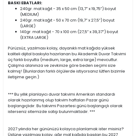
BASKI EBATLARI:
240gr. mat kağıt - 35 x 50 cm (13,7” x 19,75”) boyut
(MEDIUM)
240gr. mat kağıt - 50 x 70 cm (19,7” x 27,5”) boyut
(LARGE)
140gr. mat kağıt - 70 x 100 cm (27,5” x 39,37”) boyut
(EXTRA LARGE)
Pürüzsüz, yazılması kolay, dayanıklı mat kağıda yüksek
kaliteli dijital baskıyla hazırlanan bu Akademik Duvar Takvimi
üç farklı boyutta (medium, large, extra large) mevcuttur.
Çalışma alanınıza ve zevkinize göre beden seçimi size
kalmış! (Bunlardan farklı ölçülerde istiyorsanız lütfen bizimle
iletişime geçin.)
*** Bu yıllık planlayıcı duvar takvimi Amerikan standardı
olarak hazırlanmış olup takvim haftaları Pazar günü
başlangıçlıdır. Bu takvimi Pazartesi günü başlangıçlı olarak
isterseniz sitemizde satışı bulunmaktadır. ***
2027 yılında her gününüzü kolayca planlamak ister misiniz?
Üstüne yazılması kolay, ağır mat kağıda basılan bu 2027