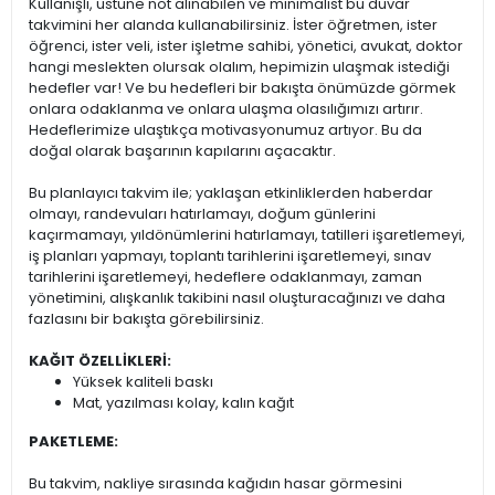
Kullanışlı, üstüne not alınabilen ve minimalist bu duvar
takvimini her alanda kullanabilirsiniz. İster öğretmen, ister
öğrenci, ister veli, ister işletme sahibi, yönetici, avukat, doktor
hangi meslekten olursak olalım, hepimizin ulaşmak istediği
hedefler var! Ve bu hedefleri bir bakışta önümüzde görmek
onlara odaklanma ve onlara ulaşma olasılığımızı artırır.
Hedeflerimize ulaştıkça motivasyonumuz artıyor. Bu da
doğal olarak başarının kapılarını açacaktır.
Bu planlayıcı takvim ile; yaklaşan etkinliklerden haberdar
olmayı, randevuları hatırlamayı, doğum günlerini
kaçırmamayı, yıldönümlerini hatırlamayı, tatilleri işaretlemeyi,
iş planları yapmayı, toplantı tarihlerini işaretlemeyi, sınav
tarihlerini işaretlemeyi, hedeflere odaklanmayı, zaman
yönetimini, alışkanlık takibini nasıl oluşturacağınızı ve daha
fazlasını bir bakışta görebilirsiniz.
KAĞIT ÖZELLİKLERİ:
Yüksek kaliteli baskı
Mat, yazılması kolay, kalın kağıt
PAKETLEME:
Bu takvim, nakliye sırasında kağıdın hasar görmesini