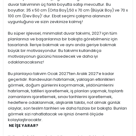
duvar takviminin üç farklı boyutta satışı mevcuttur. Bu
boyutlar; 35 x 50 cm (Orta Boy),50 x 70 cm (Büyük Boy) ve 70 x
100 cm (Dev Boy)’ dur. Ebat seçimi çalışma alanınızın
uygunluğuna ve sizin zevkinize kalmış!
Bu süper işlevsel, minimalist duvar takvimi, 2027 için tüm
planlarınızı ve başarılarınızı bir bakışta görebilmeniz için
tasarlandı. İleriye bakmak ve aynı anda geriye bakmak
büyük bir motivasyondur. Bu takvimi kullandıkça
motivasyonun gücünü hissedecek ve daha iyi
odaklanacaksınız!
Bu planlayıcı takvim Ocak 2027’ten Aralık 2027’e kadar
geçerlidir. Randevuları hatırlamak, yaklaşan etkinlikleri
görmek, doğum günlerini kaçırmamak, yıldönümlerini
hatırlamak, tatilleri işaretlemek, iş planları yapmak, toplantı
zamanlarını işaretlemek, sınav tarihlerini işaretlemek,
hedeflere odaklanmak, alışkanlık takibi, not almak günlük
olaylar, son teslim tarihleri ve daha fazlası bir bakışta. Bunları
görmek sizi rahatlatacak ve işinizi önemli ölçüde
kolaylaştıracaktır.
NE İŞE YARAR?