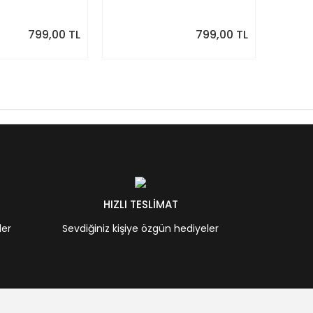
7 | Sonraki Ay
Temmuz 2027 | Sonraki Ay
Haziran
Önizlemeli
Önizle
799,00 TL
799,00 TL
HIZLI TESLİMAT
ler
Sevdiğiniz kişiye özgün hediyeler