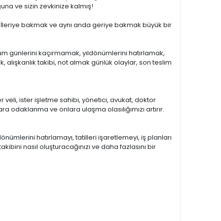
una ve sizin zevkinize kalmış!
ndı. İleriye bakmak ve aynı anda geriye bakmak büyük bir
ğum günlerini kaçırmamak, yıldönümlerini hatırlamak,
, alışkanlık takibi, not almak günlük olaylar, son teslim
 veli, ister işletme sahibi, yönetici, avukat, doktor
a odaklanma ve onlara ulaşma olasılığımızı artırır.
mlerini hatırlamayı, tatilleri işaretlemeyi, iş planları
akibini nasıl oluşturacağınızı ve daha fazlasını bir