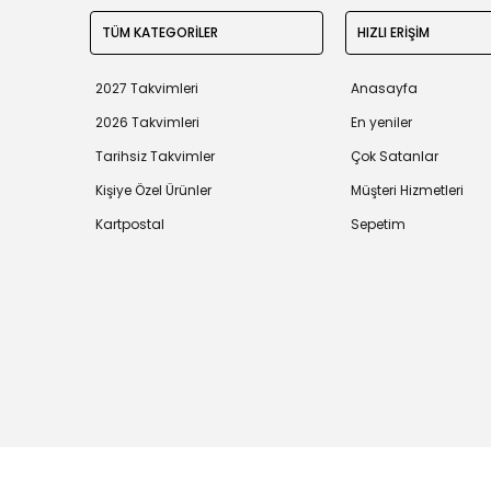
TÜM KATEGORİLER
HIZLI ERİŞİM
2027 Takvimleri
Anasayfa
2026 Takvimleri
En yeniler
Tarihsiz Takvimler
Çok Satanlar
Kişiye Özel Ürünler
Müşteri Hizmetleri
Kartpostal
Sepetim
Tüm bilgileriniz 256bit SSL Sertifikası ile korunmaktadır.
©