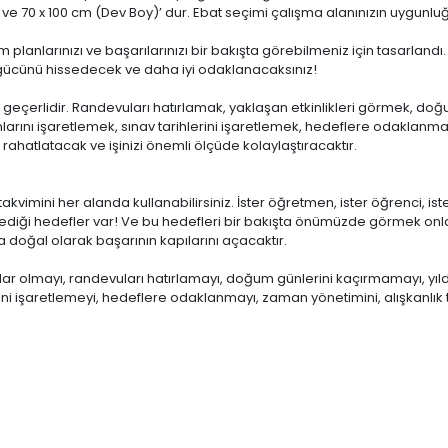
 ve 70 x 100 cm (Dev Boy)’ dur. Ebat seçimi çalışma alanınızın uygunluğ
tüm planlarınızı ve başarılarınızı bir bakışta görebilmeniz için tasarla
gücünü hissedecek ve daha iyi odaklanacaksınız!
 geçerlidir. Randevuları hatırlamak, yaklaşan etkinlikleri görmek, do
nlarını işaretlemek, sınav tarihlerini işaretlemek, hedeflere odaklanmak
i rahatlatacak ve işinizi önemli ölçüde kolaylaştıracaktır.
akvimini her alanda kullanabilirsiniz. İster öğretmen, ister öğrenci, ister
ediği hedefler var! Ve bu hedefleri bir bakışta önümüzde görmek onlar
 doğal olarak başarının kapılarını açacaktır.
ar olmayı, randevuları hatırlamayı, doğum günlerini kaçırmamayı, yıldönü
erini işaretlemeyi, hedeflere odaklanmayı, zaman yönetimini, alışkanlık t