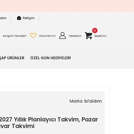
rdım
İletişim
0
Kargom Nerede?
Favorilerim
Hesabım
Sepetim
ŞAP ÜRÜNLER
ÖZEL GÜN HEDİYELERİ
Marka:
bi'aldım
27 Yıllık Planlayıcı Takvim, Pazar
uvar Takvimi