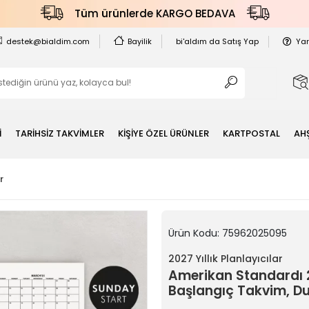
Tüm ürünlerde KARGO BEDAVA
destek@bialdim.com
Bayilik
bi'aldım da Satış Yap
Ya
İ
TARİHSİZ TAKVİMLER
KİŞİYE ÖZEL ÜRÜNLER
KARTPOSTAL
AH
r
Ürün Kodu:
75962025095
2027 Yıllık Planlayıcılar
Amerikan Standardı 20
Başlangıç Takvim, D