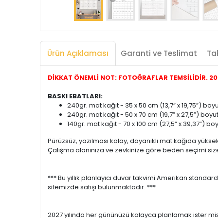
Ürün Açıklaması
Garanti ve Teslimat
Tak
DİKKAT ÖNEMLİ NOT: FOTOĞRAFLAR TEMSİLİDİR. 2027
BASKI EBATLARI:
240gr. mat kağıt - 35 x 50 cm (13,7” x 19,75”) bo
240gr. mat kağıt - 50 x 70 cm (19,7” x 27,5”) boyu
140gr. mat kağıt - 70 x 100 cm (27,5” x 39,37”) b
Pürüzsüz, yazılması kolay, dayanıklı mat kağıda yüksek 
Çalışma alanınıza ve zevkinize göre beden seçimi size k
*** Bu yıllık planlayıcı duvar takvimi Amerikan standar
sitemizde satışı bulunmaktadır. ***
2027 yılında her gününüzü kolayca planlamak ister misi