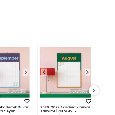
Akademik Duvar
2026-2027 Akademik Duvar
2026-2
tro Aylık
Takvimi | Retro Aylık
Takvimi
Eylül 2026 -
Planlayıcı | Ağustos 2026 -
Planlay