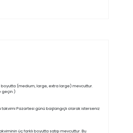
lı boyutta (medium, large, extra large) mevcuttur.
e geçin.)
u takvimi Pazartesi günü başlangıçlı olarak isterseniz
viminin üç farklı boyutta satışı mevcuttur. Bu