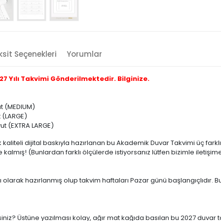
sit Seçenekleri
Yorumlar
 Yılı Takvimi Gönderilmektedir. Bilginize.
yut (MEDIUM)
t (LARGE)
oyut (EXTRA LARGE)
kaliteli dijital baskıyla hazırlanan bu Akademik Duvar Takvimi üç fark
almış! (Bunlardan farklı ölçülerde istiyorsanız lütfen bizimle iletişim
dı olarak hazırlanmış olup takvim haftaları Pazar günü başlangıçlıdır. B
niz? Üstüne yazılması kolay, ağır mat kağıda basılan bu 2027 duvar tak