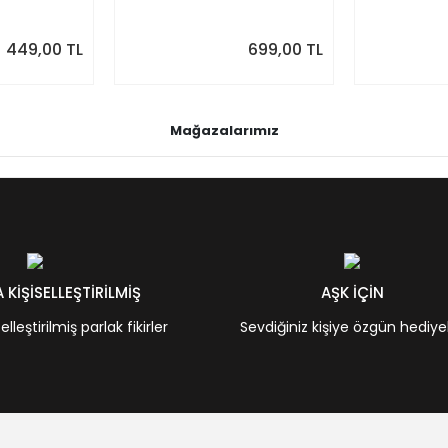
Ağustos 202
Önizlemeli
449,00 TL
699,00 TL
Mağazalarımız
KİŞİSELLEŞTİRİLMİŞ
AŞK İÇİN
leştirilmiş parlak fikirler
Sevdiğiniz kişiye özgün hediye