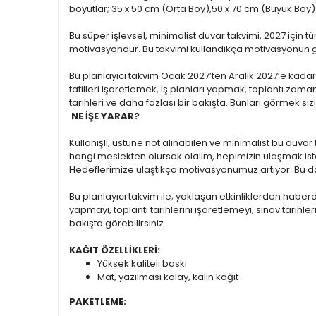
boyutlar; 35 x 50 cm (Orta Boy),50 x 70 cm (Büyük Boy)
Bu süper işlevsel, minimalist duvar takvimi, 2027 için 
motivasyondur. Bu takvimi kullandıkça motivasyonun 
Bu planlayıcı takvim Ocak 2027’ten Aralık 2027’e kadar
tatilleri işaretlemek, iş planları yapmak, toplantı zama
tarihleri ve daha fazlası bir bakışta. Bunları görmek siz
NE İŞE YARAR?
Kullanışlı, üstüne not alınabilen ve minimalist bu duvar t
hangi meslekten olursak olalım, hepimizin ulaşmak ist
Hedeflerimize ulaştıkça motivasyonumuz artıyor. Bu da
Bu planlayıcı takvim ile; yaklaşan etkinliklerden haberd
yapmayı, toplantı tarihlerini işaretlemeyi, sınav tarihl
bakışta görebilirsiniz.
KAĞIT ÖZELLİKLERİ:
Yüksek kaliteli baskı
Mat, yazılması kolay, kalın kağıt
PAKETLEME: