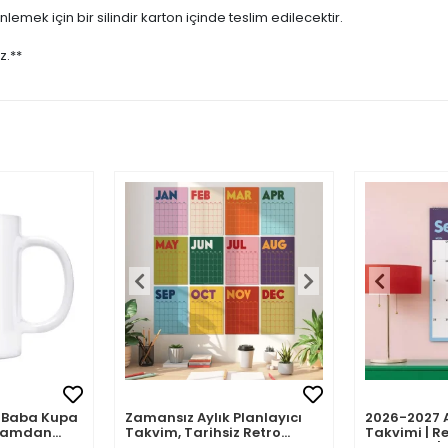
emek için bir silindir karton içinde teslim edilecektir.
z.**
mli Baba Kupa
Zamansız Aylık Planlayıcı
2026-2027 
abamdan
Takvim, Tarihsiz Retro
Takvimi | Re
Duvar Takvimi
Planlayıcı | 