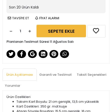
Son
20
Ürün Kaldı
TAVSİYE ET
FİYAT ALARMI
SEPETE EKLE
Planlanan Teslimat Süresi 11 Ağustos Salı
Ürün Açıklaması
Garanti ve Teslimat
Taksit Seçenekleri
Yorumlar
Ürün Özellikleri
Takvim Kart Boyutu: 21 cm genişlik, 13,5 cm yükseklik
Kart Özelikleri: 350 gr. mat kuşe
Ahşap Şövale Boyutları: 15.5 cm genişlik, 16 cm