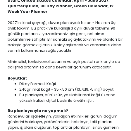
Start, United States Calendar, April - June 2027,
Quarterly Plan, 90 Day Planner, Green Calendar, 12
Week Year Planner
2027’in ikinci çeyreği, duvar planlayıcılı Nisan - Haziran üç
aylık takvim. Bu pratik ve kullanışlı 3 aylık duvar takvimi, 90
günlük planlarınızı yazabilmeniz için geniş not alma
bölümlerine sahiptir. Bir sonraki üç aylık takvimi ve planları bir
bakışta görmek işlerinizi kolaylaştıracak ve zamanınızı daha
verimli kullanmanızı sağlayacaktır.
Minimalist, fonksiyonel tasarımı ve açık pastel renkleriyle de
çalışma ortamınıza daha keyifli bir görünüm katacaktır.
Boyutlar:
Dikey Formatlı Kağıt
240gr. mat kağıt - 35 x 50 cm (13,7x19,75 inç) boyut
Bu planlayıcı, pürüzsüz, yazılabilir mat kağıt üzerine
yüksek kaliteli dijital baskı ile üretilmiştir.
Bu planlayıcıyla ne yapmalı?
Randevuları işaretleyin, yaklaşan etkinlikleri görün, doğum
günlerini hatırlayın, yıldönümlerini hatırlayın, tatil planları
yapın, iş planı oluşturun, toplantılar planlayın, sınav günlerini