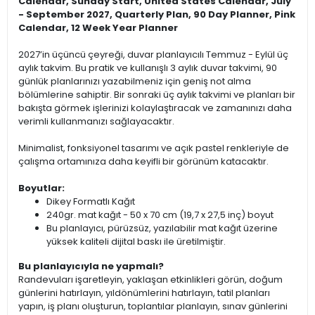
Calendar, Sunday Start, United States Calendar, July
- September 2027, Quarterly Plan, 90 Day Planner, Pink
Calendar, 12 Week Year Planner
2027’in üçüncü çeyreği, duvar planlayıcılı Temmuz - Eylül üç
aylık takvim. Bu pratik ve kullanışlı 3 aylık duvar takvimi, 90
günlük planlarınızı yazabilmeniz için geniş not alma
bölümlerine sahiptir. Bir sonraki üç aylık takvimi ve planları bir
bakışta görmek işlerinizi kolaylaştıracak ve zamanınızı daha
verimli kullanmanızı sağlayacaktır.
Minimalist, fonksiyonel tasarımı ve açık pastel renkleriyle de
çalışma ortamınıza daha keyifli bir görünüm katacaktır.
Boyutlar:
Dikey Formatlı Kağıt
240gr. mat kağıt - 50 x 70 cm (19,7 x 27,5 inç) boyut
Bu planlayıcı, pürüzsüz, yazılabilir mat kağıt üzerine
yüksek kaliteli dijital baskı ile üretilmiştir.
Bu planlayıcıyla ne yapmalı?
Randevuları işaretleyin, yaklaşan etkinlikleri görün, doğum
günlerini hatırlayın, yıldönümlerini hatırlayın, tatil planları
yapın, iş planı oluşturun, toplantılar planlayın, sınav günlerini