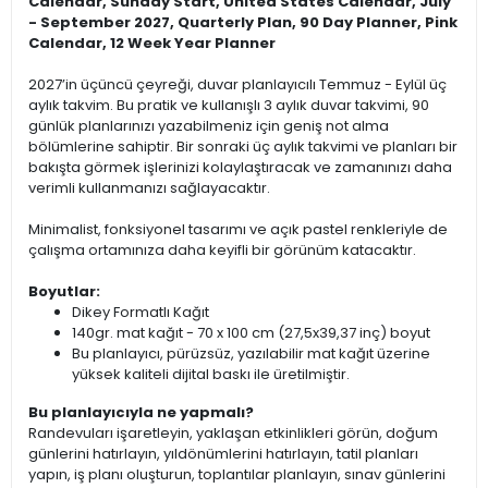
Calendar, Sunday Start, United States Calendar, July
- September 2027, Quarterly Plan, 90 Day Planner, Pink
Calendar, 12 Week Year Planner
2027’in üçüncü çeyreği, duvar planlayıcılı Temmuz - Eylül üç
aylık takvim. Bu pratik ve kullanışlı 3 aylık duvar takvimi, 90
günlük planlarınızı yazabilmeniz için geniş not alma
bölümlerine sahiptir. Bir sonraki üç aylık takvimi ve planları bir
bakışta görmek işlerinizi kolaylaştıracak ve zamanınızı daha
verimli kullanmanızı sağlayacaktır.
Minimalist, fonksiyonel tasarımı ve açık pastel renkleriyle de
çalışma ortamınıza daha keyifli bir görünüm katacaktır.
Boyutlar:
Dikey Formatlı Kağıt
140gr. mat kağıt - 70 x 100 cm (27,5x39,37 inç) boyut
Bu planlayıcı, pürüzsüz, yazılabilir mat kağıt üzerine
yüksek kaliteli dijital baskı ile üretilmiştir.
Bu planlayıcıyla ne yapmalı?
Randevuları işaretleyin, yaklaşan etkinlikleri görün, doğum
günlerini hatırlayın, yıldönümlerini hatırlayın, tatil planları
yapın, iş planı oluşturun, toplantılar planlayın, sınav günlerini