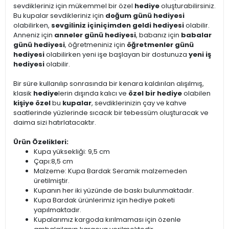
sevdikleriniz için mükemmel bir özel
hediye
oluşturabilirsiniz.
Bu kupalar sevdikleriniz için
doğum günü hediyesi
olabilirken,
sevgiliniz için
içimden geldi hediyesi
olabilir.
Anneniz için
anneler günü hediyesi
, babanız için
babalar
günü hediyesi
, öğretmeniniz için
öğretmenler günü
hediyesi
olabilirken yeni işe başlayan bir dostunuza
yeni iş
hediyesi
olabilir.
Bir süre kullanılıp sonrasında bir kenara kaldırılan alışılmış,
klasik
hediye
lerin dışında kalıcı ve
özel bir hediye
olabilen
kişiye özel
bu
kupalar
, sevdiklerinizin çay ve kahve
saatlerinde yüzlerinde sıcacık bir tebessüm oluşturacak ve
daima sizi hatırlatacaktır.
Ürün Özelikleri:
Kupa yüksekliği: 9,5 cm
Çapı:8,5 cm
Malzeme: Kupa Bardak Seramik malzemeden
üretilmiştir.
Kupanın her iki yüzünde de baskı bulunmaktadır.
Kupa Bardak ürünlerimiz için hediye paketi
yapılmaktadır.
Kupalarımız kargoda kırılmaması için özenle