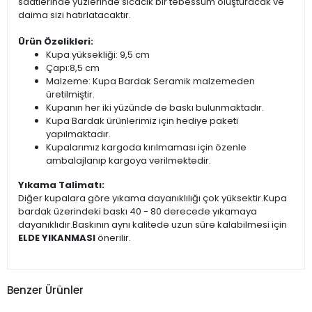
saatlerinde yüzlerinde sıcacık bir tebessüm oluşturacak ve
daima sizi hatırlatacaktır.
Ürün Özelikleri:
Kupa yüksekliği: 9,5 cm
Çapı:8,5 cm
Malzeme: Kupa Bardak Seramik malzemeden
üretilmiştir.
Kupanın her iki yüzünde de baskı bulunmaktadır.
Kupa Bardak ürünlerimiz için hediye paketi
yapılmaktadır.
Kupalarımız kargoda kırılmaması için özenle
ambalajlanıp kargoya verilmektedir.
Yıkama Talimatı:
Diğer kupalara göre yıkama dayanıklılığı çok yüksektir.Kupa
bardak üzerindeki baskı 40 - 80 derecede yıkamaya
dayanıklıdır.Baskının aynı kalitede uzun süre kalabilmesi için
ELDE YIKANMASI
önerilir.
Benzer Ürünler