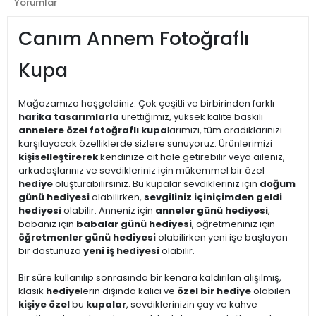
Yorumlar
Canım Annem Fotoğraflı
Kupa
Mağazamıza hoşgeldiniz. Çok çeşitli ve birbirinden farklı
harika tasarımlarla
ürettiğimiz, yüksek kalite baskılı
annelere özel fotoğraflı kupa
larımızı, tüm aradıklarınızı
karşılayacak özelliklerde sizlere sunuyoruz. Ürünlerimizi
kişiselleştirerek
kendinize ait hale getirebilir veya aileniz,
arkadaşlarınız ve sevdikleriniz için mükemmel bir özel
hediye
oluşturabilirsiniz. Bu kupalar sevdikleriniz için
doğum
günü hediyesi
olabilirken,
sevgiliniz için
içimden geldi
hediyesi
olabilir. Anneniz için
anneler günü hediyesi
,
babanız için
babalar günü hediyesi
, öğretmeniniz için
öğretmenler günü hediyesi
olabilirken yeni işe başlayan
bir dostunuza
yeni iş hediyesi
olabilir.
Bir süre kullanılıp sonrasında bir kenara kaldırılan alışılmış,
klasik
hediye
lerin dışında kalıcı ve
özel bir hediye
olabilen
kişiye özel
bu
kupalar
, sevdiklerinizin çay ve kahve