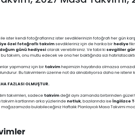
ile ister kendi fotoğraflarınız ister sevdiklerinizin fotoğrafı her gün 
şiye özel fotoğraflı takvim
sevdikleriniz için de harika bir
hediye
fik
doğum günü hediyesi
olarak verebilirsiniz. Ve tabii ki
sevgililer gü
n bu takvim, onu mutlu edecek ve ona her baktığında sizi hatırlatacaktı
anlar yapmamız için bir
takvim
hepimizin hayatında olmazsa omazıdır
ndurur. Bu takvimlerin üzerine not da alınabiliyorsa daha ne istenir k
AHA FAZLASI OLMUŞTUR.
dım takvimleri, sadece
takvim
değil aynı zamanda birbirinden güzel ta
zı takvim kartlarının arka yüzlerinde
notluk
, bazılarında ise
İngilizce 
m mağazamızda bulabileceğiniz Haftalık Planlayıcılı Masa Takvimi mode
kvimler