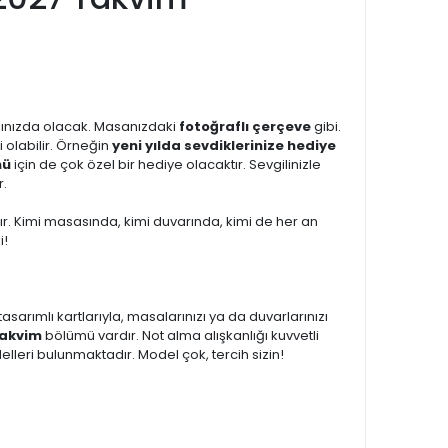
karşınızda olacak. Masanızdaki
fotoğraflı çerçeve
gibi.
ri olabilir. Örneğin
yeni yılda sevdiklerinize hediye
nü
için de çok özel bir hediye olacaktır. Sevgilinizle
r.
. Kimi masasında, kimi duvarında, kimi de her an
i!
sarımlı kartlarıyla, masalarınızı ya da duvarlarınızı
Takvim
bölümü vardır. Not alma alışkanlığı kuvvetli
lleri bulunmaktadır. Model çok, tercih sizin!