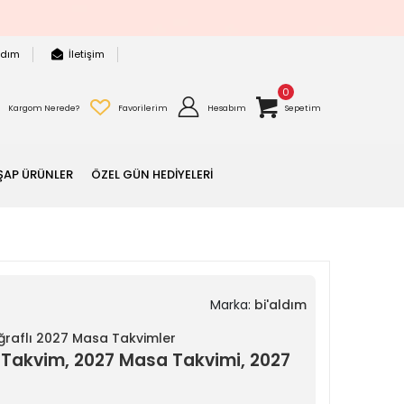
rdım
İletişim
0
Kargom Nerede?
Favorilerim
Hesabım
Sepetim
ŞAP ÜRÜNLER
ÖZEL GÜN HEDİYELERİ
Marka:
bi'aldım
oğraflı 2027 Masa Takvimler
lı Takvim, 2027 Masa Takvimi, 2027