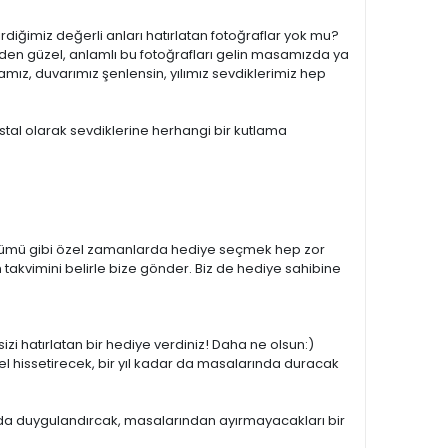
irdiğimiz değerli anları hatırlatan fotoğraflar yok mu?
den güzel, anlamlı bu fotoğrafları gelin masamızda ya
mız, duvarımız şenlensin, yılımız sevdiklerimiz hep
stal olarak sevdiklerine herhangi bir kutlama
l dönümü gibi özel zamanlarda hediye seçmek hep zor
takvimini belirle bize gönder. Biz de hediye sahibine
sizi hatırlatan bir hediye verdiniz! Daha ne olsun:)
el hissetirecek, bir yıl kadar da masalarında duracak
ar da duygulandırcak, masalarından ayırmayacakları bir