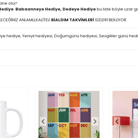
ane olur!
Hediye
.
Babaanneye Hediye, Dedeye Hediye
bu liste böyle uzar g
ECEĞİNİZ ANLAMLI,KALİTELİ
BİALDIM TAKVİMLERİ
SİZLERİ BEKLİYOR.
giliye hediye, Yeniyıl hediyesi, Doğumgünü hediyesi, Sevgililer günü he