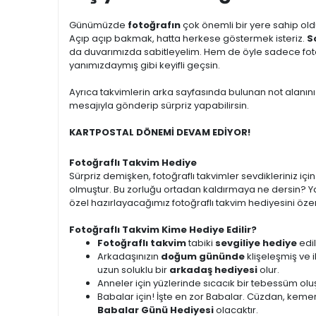
Günümüzde
fotoğrafın
çok önemli bir yere sahip oldu
Açıp açıp bakmak, hatta herkese göstermek isteriz.
S
da duvarımızda sabitleyelim. Hem de öyle sadece fotoğr
yanımızdaymış gibi keyifli geçsin.
Ayrıca takvimlerin arka sayfasında bulunan not alanını
mesajıyla gönderip sürpriz yapabilirsin.
KARTPOSTAL DÖNEMİ DEVAM EDİYOR!
Fotoğraflı Takvim Hediye
Sürpriz demişken, fotoğraflı takvimler sevdikleriniz i
olmuştur. Bu zorluğu ortadan kaldırmaya ne dersin? Ya
özel hazırlayacağımız fotoğraflı takvim hediyesini özen
Fotoğraflı Takvim Kime Hediye Edilir?
Fotoğraflı takvim
tabiki
sevgiliye hediye
edil
Arkadaşınızın
doğum gününde
klişeleşmiş ve 
uzun soluklu bir
arkadaş hediyesi
olur.
Anneler için yüzlerinde sıcacık bir tebessüm ol
Babalar için! İşte en zor Babalar. Cüzdan, kemer
Babalar Günü Hediyesi
olacaktır.