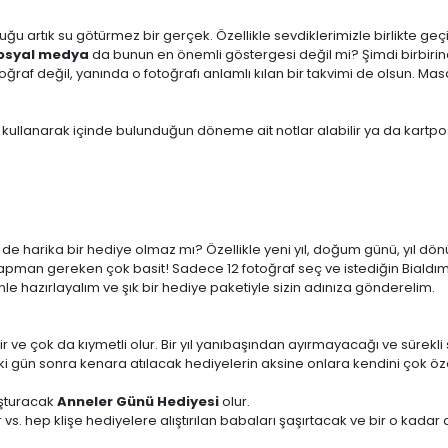
ğu artık su götürmez bir gerçek. Özellikle sevdiklerimizle birlikte geç
osyal medya
da bunun en önemli göstergesi değil mi? Şimdi birbirin
af değil, yanında o fotoğrafı anlamlı kılan bir takvimi de olsun. Masa
 kullanarak içinde bulunduğun döneme ait notlar alabilir ya da kartpo
çin de harika bir hediye olmaz mı? Özellikle yeni yıl, doğum günü, yı
pman gereken çok basit! Sadece 12 fotoğraf seç ve istediğin Bialdım 
le hazırlayalım ve şık bir hediye paketiyle sizin adınıza gönderelim.
ir ve çok da kıymetli olur. Bir yıl yanıbaşından ayırmayacağı ve sürekli 
iki gün sonra kenara atılacak hediyelerin aksine onlara kendini çok öz
uşturacak
Anneler Günü Hediyesi
olur.
 vs. hep klişe hediyelere alıştırılan babaları şaşırtacak ve bir o kad