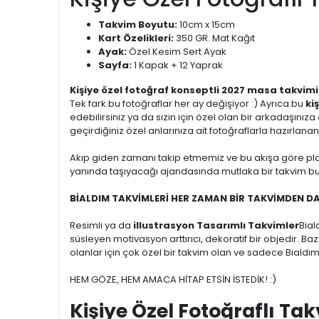
Takvim Boyutu:
10cm x 15cm
Kart Özelikleri:
350 GR. Mat Kağıt
Ayak:
Özel Kesim Sert Ayak
Sayfa:
1 Kapak + 12 Yaprak
Kişiye özel fotoğraf konseptli 2027 masa takvimi
Tek fark bu fotoğraflar her ay değişiyor :) Ayrıca bu
ki
edebilirsiniz ya da sizin için özel olan bir arkadaşınıza
geçirdiğiniz özel anlarınıza ait fotoğraflarla hazırlana
Akıp giden zamanı takip etmemiz ve bu akışa göre pl
yanında taşıyacağı ajandasında mutlaka bir takvim bulu
BİALDIM TAKVİMLERİ HER ZAMAN BİR TAKVİMDEN D
Resimli ya da
illustrasyon Tasarımlı Takvimler
Bial
süsleyen motivasyon arttırıcı, dekoratif bir objedir. Ba
olanlar için çok özel bir takvim olan ve sadece Bialdı
HEM GÖZE, HEM AMACA HİTAP ETSİN İSTEDİK! :)
Kişiye Özel Fotoğraflı Ta