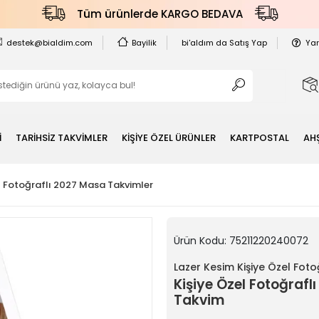
Tüm ürünlerde KARGO BEDAVA
destek@bialdim.com
Bayilik
bi'aldım da Satış Yap
Ya
İ
TARİHSİZ TAKVİMLER
KİŞİYE ÖZEL ÜRÜNLER
KARTPOSTAL
AH
l Fotoğraflı 2027 Masa Takvimler
Ürün Kodu:
75211220240072
Lazer Kesim Kişiye Özel Fot
Kişiye Özel Fotoğraf
Takvim