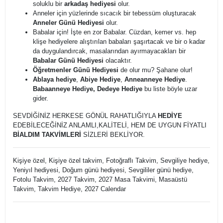
soluklu bir
arkadaş hediyesi
olur.
Anneler için yüzlerinde sıcacık bir tebessüm oluşturacak
Anneler Günü Hediyesi
olur.
Babalar için! İşte en zor Babalar. Cüzdan, kemer vs. hep
klişe hediyelere alıştırılan babaları şaşırtacak ve bir o kadar
da duygulandırcak, masalarından ayırmayacakları bir
Babalar Günü Hediyesi
olacaktır.
Öğretmenler Günü Hediyesi
de olur mu? Şahane olur!
Ablaya hediye
,
Abiye Hediye
,
Anneanneye Hediye
.
Babaanneye Hediye, Dedeye Hediye
bu liste böyle uzar
gider.
SEVDİĞİNİZ HERKESE GÖNÜL RAHATLIĞIYLA
HEDİYE
EDEBİLECEĞİNİZ ANLAMLI,KALİTELİ, HEM DE UYGUN FİYATLI
BİALDIM TAKVİMLERİ
SİZLERİ BEKLİYOR.
Kişiye özel, Kişiye özel takvim, Fotoğraflı Takvim, Sevgiliye hediye,
Yeniyıl hediyesi, Doğum günü hediyesi, Sevgililer günü hediye,
Fotolu Takvim, 2027 Takvim, 2027 Masa Takvimi, Masaüstü
Takvim, Takvim Hediye, 2027 Calendar