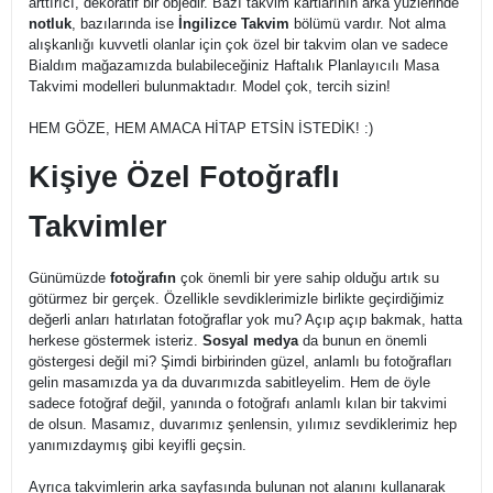
arttırıcı, dekoratif bir objedir. Bazı takvim kartlarının arka yüzlerinde
notluk
, bazılarında ise
İngilizce Takvim
bölümü vardır. Not alma
alışkanlığı kuvvetli olanlar için çok özel bir takvim olan ve sadece
Bialdım mağazamızda bulabileceğiniz Haftalık Planlayıcılı Masa
Takvimi modelleri bulunmaktadır. Model çok, tercih sizin!
HEM GÖZE, HEM AMACA HİTAP ETSİN İSTEDİK! :)
Kişiye Özel Fotoğraflı
Takvimler
Günümüzde
fotoğrafın
çok önemli bir yere sahip olduğu artık su
götürmez bir gerçek. Özellikle sevdiklerimizle birlikte geçirdiğimiz
değerli anları hatırlatan fotoğraflar yok mu? Açıp açıp bakmak, hatta
herkese göstermek isteriz.
Sosyal medya
da bunun en önemli
göstergesi değil mi? Şimdi birbirinden güzel, anlamlı bu fotoğrafları
gelin masamızda ya da duvarımızda sabitleyelim. Hem de öyle
sadece fotoğraf değil, yanında o fotoğrafı anlamlı kılan bir takvimi
de olsun. Masamız, duvarımız şenlensin, yılımız sevdiklerimiz hep
yanımızdaymış gibi keyifli geçsin.
Ayrıca takvimlerin arka sayfasında bulunan not alanını kullanarak