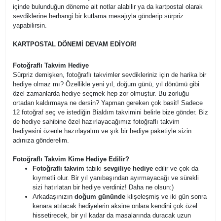
içinde bulunduğun döneme ait notlar alabilir ya da kartpostal olarak
sevdiklerine herhangi bir kutlama mesajıyla gönderip sürpriz
yapabilirsin.
KARTPOSTAL DÖNEMİ DEVAM EDİYOR!
Fotoğraflı Takvim Hediye
Sürpriz demişken, fotoğraflı takvimler sevdikleriniz için de harika bir
hediye olmaz mı? Özellikle yeni yıl, doğum günü, yıl dönümü gibi
özel zamanlarda hediye seçmek hep zor olmuştur. Bu zorluğu
ortadan kaldırmaya ne dersin? Yapman gereken çok basit! Sadece
12 fotoğraf seç ve istediğin Bialdım takvimini belirle bize gönder. Biz
de hediye sahibine özel hazırlayacağımız fotoğraflı takvim
hediyesini özenle hazırlayalım ve şık bir hediye paketiyle sizin
adınıza gönderelim.
Fotoğraflı Takvim Kime Hediye Edilir?
Fotoğraflı takvim
tabiki
sevgiliye hediye
edilir ve çok da
kıymetli olur. Bir yıl yanıbaşından ayırmayacağı ve sürekli
sizi hatırlatan bir hediye verdiniz! Daha ne olsun:)
Arkadaşınızın
doğum gününde
klişeleşmiş ve iki gün sonra
kenara atılacak hediyelerin aksine onlara kendini çok özel
hissetirecek, bir yıl kadar da masalarında duracak uzun