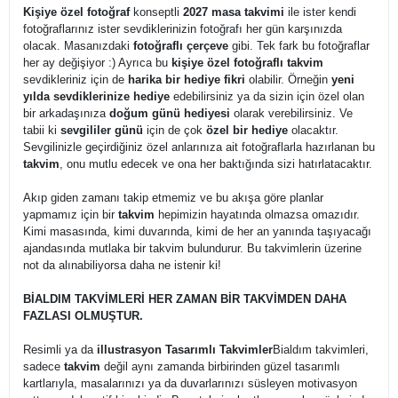
Kişiye özel fotoğraf
konseptli
2027 masa takvimi
ile ister kendi
fotoğraflarınız ister sevdiklerinizin fotoğrafı her gün karşınızda
olacak. Masanızdaki
fotoğraflı çerçeve
gibi. Tek fark bu fotoğraflar
her ay değişiyor :) Ayrıca bu
kişiye özel fotoğraflı takvim
sevdikleriniz için de
harika bir hediye fikri
olabilir. Örneğin
yeni
yılda sevdiklerinize hediye
edebilirsiniz ya da sizin için özel olan
bir arkadaşınıza
doğum günü hediyesi
olarak verebilirsiniz. Ve
tabii ki
sevgililer günü
için de çok
özel bir hediye
olacaktır.
Sevgilinizle geçirdiğiniz özel anlarınıza ait fotoğraflarla hazırlanan bu
takvim
, onu mutlu edecek ve ona her baktığında sizi hatırlatacaktır.
Akıp giden zamanı takip etmemiz ve bu akışa göre planlar
yapmamız için bir
takvim
hepimizin hayatında olmazsa omazıdır.
Kimi masasında, kimi duvarında, kimi de her an yanında taşıyacağı
ajandasında mutlaka bir takvim bulundurur. Bu takvimlerin üzerine
not da alınabiliyorsa daha ne istenir ki!
BİALDIM TAKVİMLERİ HER ZAMAN BİR TAKVİMDEN DAHA
FAZLASI OLMUŞTUR.
Resimli ya da
illustrasyon Tasarımlı Takvimler
Bialdım takvimleri,
sadece
takvim
değil aynı zamanda birbirinden güzel tasarımlı
kartlarıyla, masalarınızı ya da duvarlarınızı süsleyen motivasyon