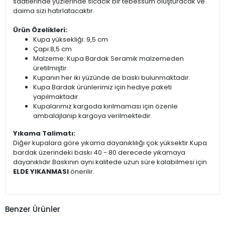
saatlerinde yüzlerinde sıcacık bir tebessüm oluşturacak ve
daima sizi hatırlatacaktır.
Ürün Özelikleri:
Kupa yüksekliği: 9,5 cm
Çapı:8,5 cm
Malzeme: Kupa Bardak Seramik malzemeden
üretilmiştir.
Kupanın her iki yüzünde de baskı bulunmaktadır.
Kupa Bardak ürünlerimiz için hediye paketi
yapılmaktadır.
Kupalarımız kargoda kırılmaması için özenle
ambalajlanıp kargoya verilmektedir.
Yıkama Talimatı:
Diğer kupalara göre yıkama dayanıklılığı çok yüksektir.Kupa
bardak üzerindeki baskı 40 - 80 derecede yıkamaya
dayanıklıdır.Baskının aynı kalitede uzun süre kalabilmesi için
ELDE YIKANMASI
önerilir.
Benzer Ürünler