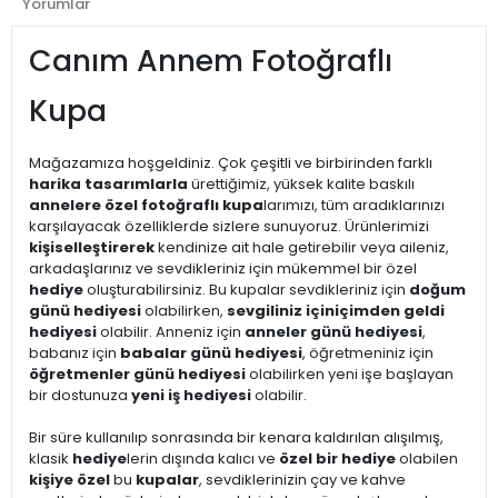
Yorumlar
Canım Annem Fotoğraflı
Kupa
Mağazamıza hoşgeldiniz. Çok çeşitli ve birbirinden farklı
harika tasarımlarla
ürettiğimiz, yüksek kalite baskılı
annelere özel fotoğraflı kupa
larımızı, tüm aradıklarınızı
karşılayacak özelliklerde sizlere sunuyoruz. Ürünlerimizi
kişiselleştirerek
kendinize ait hale getirebilir veya aileniz,
arkadaşlarınız ve sevdikleriniz için mükemmel bir özel
hediye
oluşturabilirsiniz. Bu kupalar sevdikleriniz için
doğum
günü hediyesi
olabilirken,
sevgiliniz için
içimden geldi
hediyesi
olabilir. Anneniz için
anneler günü hediyesi
,
babanız için
babalar günü hediyesi
, öğretmeniniz için
öğretmenler günü hediyesi
olabilirken yeni işe başlayan
bir dostunuza
yeni iş hediyesi
olabilir.
Bir süre kullanılıp sonrasında bir kenara kaldırılan alışılmış,
klasik
hediye
lerin dışında kalıcı ve
özel bir hediye
olabilen
kişiye özel
bu
kupalar
, sevdiklerinizin çay ve kahve