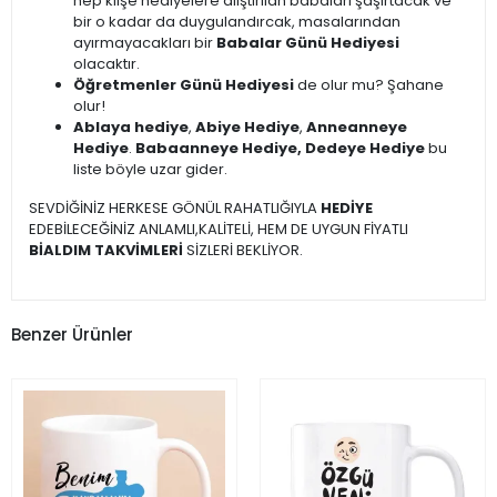
hep klişe hediyelere alıştırılan babaları şaşırtacak ve
bir o kadar da duygulandırcak, masalarından
ayırmayacakları bir
Babalar Günü Hediyesi
olacaktır.
Öğretmenler Günü Hediyesi
de olur mu? Şahane
olur!
Ablaya hediye
,
Abiye Hediye
,
Anneanneye
Hediye
.
Babaanneye Hediye, Dedeye Hediye
bu
liste böyle uzar gider.
SEVDİĞİNİZ HERKESE GÖNÜL RAHATLIĞIYLA
HEDİYE
EDEBİLECEĞİNİZ ANLAMLI,KALİTELİ, HEM DE UYGUN FİYATLI
BİALDIM TAKVİMLERİ
SİZLERİ BEKLİYOR.
Benzer Ürünler