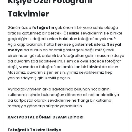
Kişiye Özel Fotoğraflı
Takvimler
Günümüzde
fotoğrafın
çok önemli bir yere sahip olduğu
artık su götürmez bir gerçek. Özellikle sevdiklerimizle birlikte
geçirdiğimiz değerli anları hatırlatan fotoğraflar yok mu?
Açıp açıp bakmak, hatta herkese göstermek isteriz.
Sosyal
medya
da bunun en önemli göstergesi değil mi? Şimdi
birbirinden güzel, anlamlı bu fotoğrafları gelin masamızda ya
da duvarımızda sabitleyelim. Hem de öyle sadece fotoğraf
değil, yanında o fotoğrafı anlamlı kılan bir takvimi de olsun.
Masamız, duvarımız şenlensin, yılımız sevdiklerimiz hep
yanımızdaymış gibi keyifli geçsin.
Ayrıca takvimlerin arka sayfasında bulunan not alanını
kullanarak içinde bulunduğun döneme ait notlar alabilir ya
da kartpostal olarak sevdiklerine herhangi bir kutlama
mesajıyla gönderip sürpriz yapabilirsin.
KARTPOSTAL DÖNEMİ DEVAM EDİYOR!
Fotoğraflı Takvim Hediye