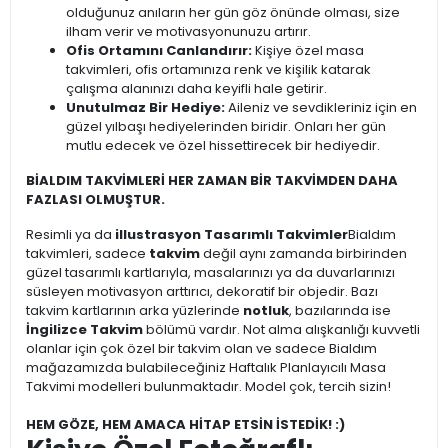
olduğunuz anıların her gün göz önünde olması, size
ilham verir ve motivasyonunuzu artırır.
Ofis Ortamını Canlandırır:
Kişiye özel masa
takvimleri, ofis ortamınıza renk ve kişilik katarak
çalışma alanınızı daha keyifli hale getirir.
Unutulmaz Bir Hediye:
Aileniz ve sevdikleriniz için en
güzel yılbaşı hediyelerinden biridir. Onları her gün
mutlu edecek ve özel hissettirecek bir hediyedir.
BİALDIM TAKVİMLERİ HER ZAMAN BİR TAKVİMDEN DAHA
FAZLASI OLMUŞTUR.
Resimli ya da
illustrasyon Tasarımlı Takvimler
Bialdım
takvimleri, sadece
takvim
değil aynı zamanda birbirinden
güzel tasarımlı kartlarıyla, masalarınızı ya da duvarlarınızı
süsleyen motivasyon arttırıcı, dekoratif bir objedir. Bazı
takvim kartlarının arka yüzlerinde
notluk
, bazılarında ise
İngilizce Takvim
bölümü vardır. Not alma alışkanlığı kuvvetli
olanlar için çok özel bir takvim olan ve sadece Bialdım
mağazamızda bulabileceğiniz Haftalık Planlayıcılı Masa
Takvimi modelleri bulunmaktadır. Model çok, tercih sizin!
HEM GÖZE, HEM AMACA HİTAP ETSİN İSTEDİK! :)