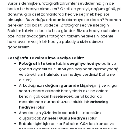
Sürpriz demişken, fotoğraflı takvimler sevdikleriniz için de
harika bir hediye olmaz mı? Özellikle yeni yıl, doğum günü, yıl
dönümü gibi özel zamanlarda hediye seçmek hep zor
olmuştur. Bu zorluğu ortadan kaldırmaya ne dersin? Yapman
gereken çok basit! Sadece 12 fotoğraf seç ve istediğin
Bialdım takvimini belirle bize gönder. Biz de hediye sahibine
özel hazırlayacağımız fotoğraflı takvim hediyesini özenle
hazırlayalım ve şık bir hediye paketiyle sizin adınıza
gönderelim.
Fotoğraflı Takvim Kime Hediye Edilir?
Fotoğraflı takvim
tabiki
sevgiliye hediye
edilir ve
çok da kıymetli olur. Bir yıl yanıbaşından ayırmayacağı
ve sürekli sizi hatırlatan bir hediye verdiniz! Daha ne
olsun:)
Arkadaşınızın
doğum gününde
klişeleşmiş ve iki gün
sonra kenara atılacak hediyelerin aksine onlara
kendini çok özel hissetirecek, bir yıl kadar da
masalarında duracak uzun soluklu bir
arkadaş
hediyesi
olur.
Anneler için yüzlerinde sıcacık bir tebessüm
oluşturacak
Anneler Günü Hediyesi
olur.
Babalar için! İşte en zor Babalar. Cüzdan, kemer vs.