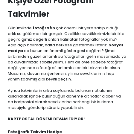
Kişiye Özel Fotoğraflı
Takvimler
Günümüzde
fotoğrafın
çok önemli bir yere sahip olduğu
artık su götürmez bir gerçek. Özellikle sevdiklerimizle birlikte
geçirdiğimiz değerli anları hatırlatan fotoğraflar yok mu?
Açıp açıp bakmak, hatta herkese göstermek isteriz.
Sosyal
medya
da bunun en önemli göstergesi değil mi? Şimdi
birbirinden güzel, anlamlı bu fotoğrafları gelin masamızda ya
da duvarımızda sabitleyelim. Hem de öyle sadece fotoğraf
değil, yanında o fotoğrafı anlamlı kılan bir takvimi de olsun.
Masamız, duvarımız şenlensin, yılımız sevdiklerimiz hep
yanımızdaymış gibi keyifli geçsin.
Ayrıca takvimlerin arka sayfasında bulunan not alanını
kullanarak içinde bulunduğun döneme ait notlar alabilir ya
da kartpostal olarak sevdiklerine herhangi bir kutlama
mesajıyla gönderip sürpriz yapabilirsin.
KARTPOSTAL DÖNEMİ DEVAM EDİYOR!
Fotoğraflı Takvim Hediye