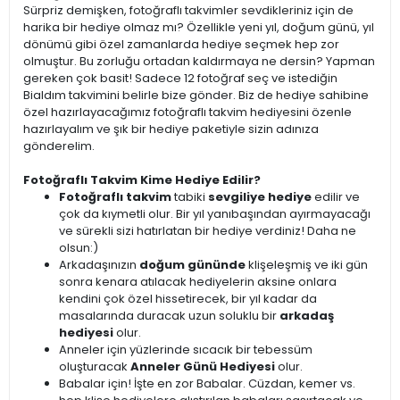
Sürpriz demişken, fotoğraflı takvimler sevdikleriniz için de
harika bir hediye olmaz mı? Özellikle yeni yıl, doğum günü, yıl
dönümü gibi özel zamanlarda hediye seçmek hep zor
olmuştur. Bu zorluğu ortadan kaldırmaya ne dersin? Yapman
gereken çok basit! Sadece 12 fotoğraf seç ve istediğin
Bialdım takvimini belirle bize gönder. Biz de hediye sahibine
özel hazırlayacağımız fotoğraflı takvim hediyesini özenle
hazırlayalım ve şık bir hediye paketiyle sizin adınıza
gönderelim.
Fotoğraflı Takvim Kime Hediye Edilir?
Fotoğraflı takvim
tabiki
sevgiliye hediye
edilir ve
çok da kıymetli olur. Bir yıl yanıbaşından ayırmayacağı
ve sürekli sizi hatırlatan bir hediye verdiniz! Daha ne
olsun:)
Arkadaşınızın
doğum gününde
klişeleşmiş ve iki gün
sonra kenara atılacak hediyelerin aksine onlara
kendini çok özel hissetirecek, bir yıl kadar da
masalarında duracak uzun soluklu bir
arkadaş
hediyesi
olur.
Anneler için yüzlerinde sıcacık bir tebessüm
oluşturacak
Anneler Günü Hediyesi
olur.
Babalar için! İşte en zor Babalar. Cüzdan, kemer vs.