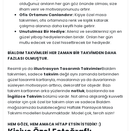
olduğunuz anıların her gün göz önünde olması, size
ilham verir ve motivasyonunuzu artırır.
Ofis Ortamını Canlandırır:
Kişiye özel masa
takvimleri, ofis ortamınıza renk ve kişilik katarak
çalışma alanınızı daha keyifli hale getirir.
Unutulmaz Bir Hediye:
Aileniz ve sevdikleriniz için en
güzel yılbaşı hediyelerinden biridir. Onları her gün
mutlu edecek ve özel hissettirecek bir hediyedir.
BİALDIM TAKVİMLERİ HER ZAMAN BİR TAKVİMDEN DAHA
FAZLASI OLMUŞTUR.
Resimli ya da
illustrasyon Tasarımlı Takvimler
Bialdım
takvimleri, sadece
takvim
değil aynı zamanda birbirinden
güzel tasarımlı kartlarıyla, masalarınızı ya da duvarlarınızı
süsleyen motivasyon arttırıcı, dekoratif bir objedir. Bazı
takvim kartlarının arka yüzlerinde
notluk
, bazılarında ise
İngilizce Takvim
bölümü vardır. Not alma alışkanlığı kuvvetli
olanlar için çok özel bir takvim olan ve sadece Bialdım
mağazamızda bulabileceğiniz Haftalık Planlayıcılı Masa
Takvimi modelleri bulunmaktadır. Model çok, tercih sizin!
HEM GÖZE, HEM AMACA HİTAP ETSİN İSTEDİK! :)