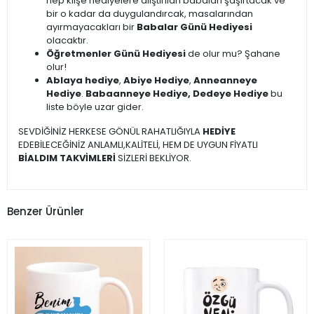
hep klişe hediyelere alıştırılan babaları şaşırtacak ve
bir o kadar da duygulandırcak, masalarından
ayırmayacakları bir
Babalar Günü Hediyesi
olacaktır.
Öğretmenler Günü Hediyesi
de olur mu? Şahane
olur!
Ablaya hediye
,
Abiye Hediye
,
Anneanneye
Hediye
.
Babaanneye Hediye, Dedeye Hediye
bu
liste böyle uzar gider.
SEVDİĞİNİZ HERKESE GÖNÜL RAHATLIĞIYLA
HEDİYE
EDEBİLECEĞİNİZ ANLAMLI,KALİTELİ, HEM DE UYGUN FİYATLI
BİALDIM TAKVİMLERİ
SİZLERİ BEKLİYOR.
Benzer Ürünler