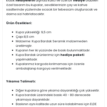
klasik
hediyelerin
dışında kalıcı ve özel bir
hediye
olabilen
özel tasarım bu kupalar, sevdiklerinizin çay ve kahve
saatlerinde yüzlerinde sıcacık bir tebessüm oluşturacak ve
daima sizi hatırlatacaktır.
Ürün Özelikleri:
Kupa yüksekliği: 9,5 cm
Çapı:8,5 cm
Malzeme: Kupa Bardak Seramik malzemeden
üretilmiştir.
Kupanın her iki yüzünde de baskı bulunmaktadır.
Kupa Bardak ürünlerimiz için
hediye paketi
yapılmaktadır.
Kupalarımız kargoda kırılmaması için özenle
ambalajlanıp kargoya verilmektedir.
Yıkama Talimatı:
Diğer kupalara göre yıkama dayanıklılığı çok yüksektir.
Kupa bardak üzerindeki baskı 40 - 80 derecede
yıkamaya dayanıklıdır.
Baskının aynı kalitede uzun süre kalabilmesi için ELDE