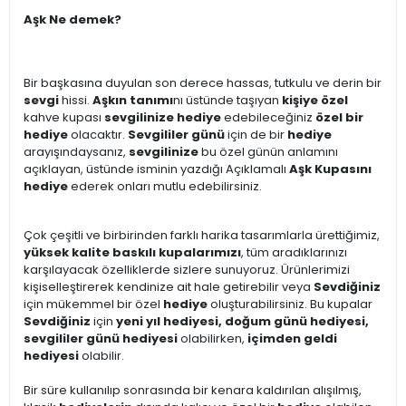
Aşk Ne demek?
Bir başkasına duyulan son derece hassas, tutkulu ve derin bir
sevgi
hissi.
Aşkın tanımı
nı üstünde taşıyan
kişiye özel
kahve kupası
sevgilinize hediye
edebileceğiniz
özel bir
hediye
olacaktır.
Sevgililer günü
için de bir
hediye
arayışındaysanız,
sevgilinize
bu özel günün anlamını
açıklayan, üstünde isminin yazdığı Açıklamalı
Aşk Kupasını
hediye
ederek onları mutlu edebilirsiniz.
Çok çeşitli ve birbirinden farklı harika tasarımlarla ürettiğimiz,
yüksek kalite baskılı kupalarımızı
, tüm aradıklarınızı
karşılayacak özelliklerde sizlere sunuyoruz. Ürünlerimizi
kişiselleştirerek kendinize ait hale getirebilir veya
Sevdiğiniz
için mükemmel bir özel
hediye
oluşturabilirsiniz. Bu kupalar
Sevdiğiniz
için
yeni yıl hediyesi, doğum günü hediyesi,
sevgililer günü hediyesi
olabilirken,
içimden geldi
hediyesi
olabilir.
Bir süre kullanılıp sonrasında bir kenara kaldırılan alışılmış,