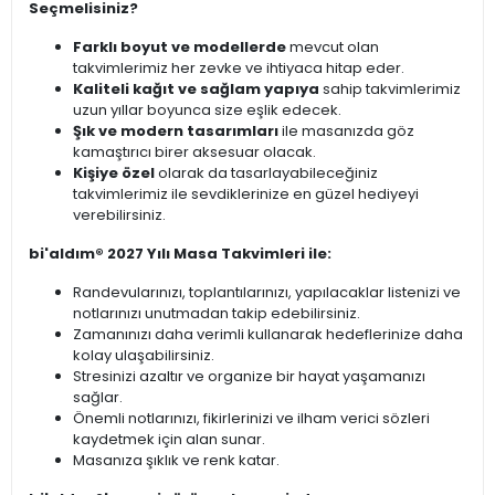
Seçmelisiniz?
Farklı boyut ve modellerde
mevcut olan
takvimlerimiz her zevke ve ihtiyaca hitap eder.
Kaliteli kağıt ve sağlam yapıya
sahip takvimlerimiz
uzun yıllar boyunca size eşlik edecek.
Şık ve modern tasarımları
ile masanızda göz
kamaştırıcı birer aksesuar olacak.
Kişiye özel
olarak da tasarlayabileceğiniz
takvimlerimiz ile sevdiklerinize en güzel hediyeyi
verebilirsiniz.
bi'aldım® 2027 Yılı Masa Takvimleri ile:
Randevularınızı, toplantılarınızı, yapılacaklar listenizi ve
notlarınızı unutmadan takip edebilirsiniz.
Zamanınızı daha verimli kullanarak hedeflerinize daha
kolay ulaşabilirsiniz.
Stresinizi azaltır ve organize bir hayat yaşamanızı
sağlar.
Önemli notlarınızı, fikirlerinizi ve ilham verici sözleri
kaydetmek için alan sunar.
Masanıza şıklık ve renk katar.