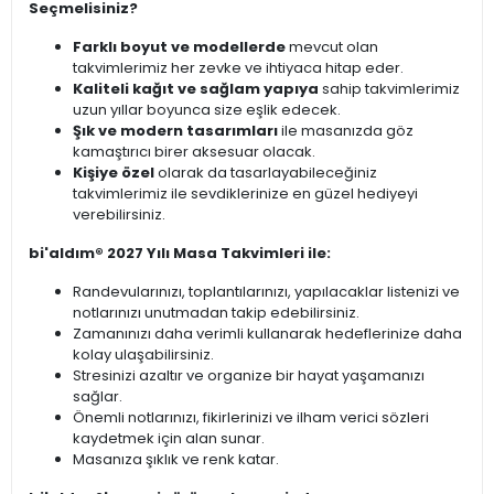
Seçmelisiniz?
Farklı boyut ve modellerde
mevcut olan
takvimlerimiz her zevke ve ihtiyaca hitap eder.
Kaliteli kağıt ve sağlam yapıya
sahip takvimlerimiz
uzun yıllar boyunca size eşlik edecek.
Şık ve modern tasarımları
ile masanızda göz
kamaştırıcı birer aksesuar olacak.
Kişiye özel
olarak da tasarlayabileceğiniz
takvimlerimiz ile sevdiklerinize en güzel hediyeyi
verebilirsiniz.
bi'aldım® 2027 Yılı Masa Takvimleri ile:
Randevularınızı, toplantılarınızı, yapılacaklar listenizi ve
notlarınızı unutmadan takip edebilirsiniz.
Zamanınızı daha verimli kullanarak hedeflerinize daha
kolay ulaşabilirsiniz.
Stresinizi azaltır ve organize bir hayat yaşamanızı
sağlar.
Önemli notlarınızı, fikirlerinizi ve ilham verici sözleri
kaydetmek için alan sunar.
Masanıza şıklık ve renk katar.