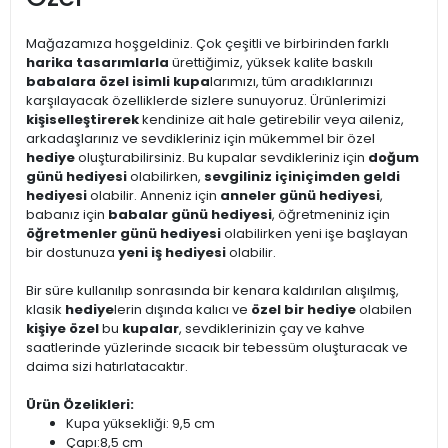
Mağazamıza hoşgeldiniz. Çok çeşitli ve birbirinden farklı
harika tasarımlarla
ürettiğimiz, yüksek kalite baskılı
babalara özel isimli kupa
larımızı, tüm aradıklarınızı
karşılayacak özelliklerde sizlere sunuyoruz. Ürünlerimizi
kişiselleştirerek
kendinize ait hale getirebilir veya aileniz,
arkadaşlarınız ve sevdikleriniz için mükemmel bir özel
hediye
oluşturabilirsiniz. Bu kupalar sevdikleriniz için
doğum
günü hediyesi
olabilirken,
sevgiliniz için
içimden geldi
hediyesi
olabilir. Anneniz için
anneler günü hediyesi
,
babanız için
babalar günü hediyesi
, öğretmeniniz için
öğretmenler günü hediyesi
olabilirken yeni işe başlayan
bir dostunuza
yeni iş hediyesi
olabilir.
Bir süre kullanılıp sonrasında bir kenara kaldırılan alışılmış,
klasik
hediye
lerin dışında kalıcı ve
özel bir hediye
olabilen
kişiye özel
bu
kupalar
, sevdiklerinizin çay ve kahve
saatlerinde yüzlerinde sıcacık bir tebessüm oluşturacak ve
daima sizi hatırlatacaktır.
Ürün Özelikleri:
Kupa yüksekliği: 9,5 cm
Çapı:8,5 cm