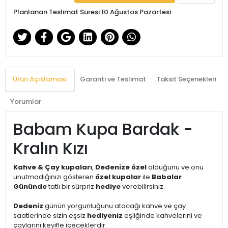
Planlanan Teslimat Süresi 10 Ağustos Pazartesi
Ürün Açıklaması
Garanti ve Teslimat
Taksit Seçenekleri
Yorumlar
Babam Kupa Bardak -
Kralın Kızı
Kahve & Çay kupaları
,
Dedenize özel
olduğunu ve onu
unutmadığınızı gösteren
özel kupalar
ile
Babalar
Gününde
tatlı bir sürpriz
hediye
verebilirsiniz.
Dedeniz
günün yorgunluğunu atacağı kahve ve çay
saatlerinde sizin eşsiz
hediyeniz
eşliğinde kahvelerini ve
çaylarını keyifle içeceklerdir.