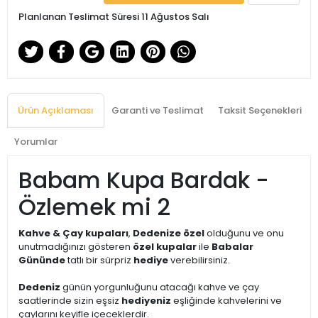
Planlanan Teslimat Süresi 11 Ağustos Salı
Ürün Açıklaması
Garanti ve Teslimat
Taksit Seçenekleri
Yorumlar
Babam Kupa Bardak -
Özlemek mi 2
Kahve & Çay kupaları
,
Dedenize özel
olduğunu ve onu
unutmadığınızı gösteren
özel kupalar
ile
Babalar
Gününde
tatlı bir sürpriz
hediye
verebilirsiniz.
Dedeniz
günün yorgunluğunu atacağı kahve ve çay
saatlerinde sizin eşsiz
hediyeniz
eşliğinde kahvelerini ve
çaylarını keyifle içeceklerdir.