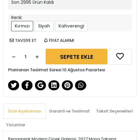
Son
2995
Ürün Kaldı
Renk:
Kırmızı
Siyah
Kahverengi
TAVSİYE ET
FİYAT ALARMI
SEPETE EKLE
Planlanan Teslimat Süresi 10 Ağustos Pazartesi
Ürün Açıklaması
Garanti ve Teslimat
Taksit Seçenekleri
Yorumlar
Rengarenk Modern Çiçek Galerisi, 2027 Masa Takvimi