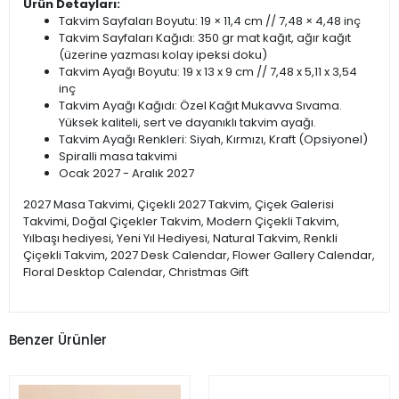
Ürün Detayları:
Takvim Sayfaları Boyutu: 19 × 11,4 cm // 7,48 × 4,48 inç
Takvim Sayfaları Kağıdı: 350 gr mat kağıt, ağır kağıt
(üzerine yazması kolay ipeksi doku)
Takvim Ayağı Boyutu: 19 x 13 x 9 cm // 7,48 x 5,11 x 3,54
inç
Takvim Ayağı Kağıdı: Özel Kağıt Mukavva Sıvama.
Yüksek kaliteli, sert ve dayanıklı takvim ayağı.
Takvim Ayağı Renkleri: Siyah, Kırmızı, Kraft (Opsiyonel)
Spiralli masa takvimi
Ocak 2027 - Aralık 2027
2027 Masa Takvimi, Çiçekli 2027 Takvim, Çiçek Galerisi
Takvimi, Doğal Çiçekler Takvim, Modern Çiçekli Takvim,
Yılbaşı hediyesi, Yeni Yıl Hediyesi, Natural Takvim, Renkli
Çiçekli Takvim, 2027 Desk Calendar, Flower Gallery Calendar,
Floral Desktop Calendar, Christmas Gift
Benzer Ürünler