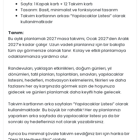
Sayfa: 1 Kapak kartı + 12 Takvim kartı
Tasarım: Basit, minimalist ve fonksiyonel tasarım
Takvim kartlarının arkası “Yapılacaklar Listesi” olarak
kullanılmatkadır
Tanım:
Bu aylık planlamalı 2027 masa takvimi, Ocak 2027’den Aralık
2027’e kadar çalışır. Uzun vadeli planlarınız için bir bakışta
tüm ayı görmenize olanak tanır. Kolay ve etkili planlamaya
odaklanmanıza yardımcı olur.
Randevuları, yaklaşan etkinlikleri, doğum günleri, yıl
dönümleri, tatil planları, toplantıları, sınavları, yapılacaklar
listesini, hedefleri, motivasyon kelimelerini, fikirleri ve daha
fazlasını her ay karşınızda görmek sizin de hoşunuza
gidecek ve günleri planlamak daha keyifli hale gelecek.
Takvim kartlarının arka sayfaları “Yapılacaklar Listesi” olarak
kullanılmaktadır. Bu büyük bir rahatlık! Her ay planlarınızı
yaparken arka sayfada da yapılacaklar listesi ya da bir
sonraki ay hedeflerinizi not olarak yazabilirsiniz.
Ayrıca bu minimal şövale takvim sevdiğiniz biri için harika bir
“Yeni Yıl Hediyesi Fikri” olabilir.