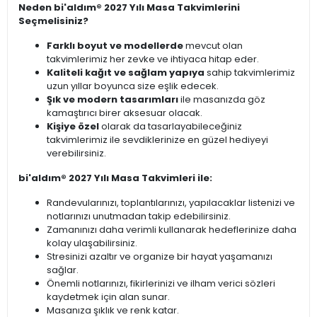
Neden bi'aldım® 2027 Yılı Masa Takvimlerini
Seçmelisiniz?
Farklı boyut ve modellerde
mevcut olan
takvimlerimiz her zevke ve ihtiyaca hitap eder.
Kaliteli kağıt ve sağlam yapıya
sahip takvimlerimiz
uzun yıllar boyunca size eşlik edecek.
Şık ve modern tasarımları
ile masanızda göz
kamaştırıcı birer aksesuar olacak.
Kişiye özel
olarak da tasarlayabileceğiniz
takvimlerimiz ile sevdiklerinize en güzel hediyeyi
verebilirsiniz.
bi'aldım® 2027 Yılı Masa Takvimleri ile:
Randevularınızı, toplantılarınızı, yapılacaklar listenizi ve
notlarınızı unutmadan takip edebilirsiniz.
Zamanınızı daha verimli kullanarak hedeflerinize daha
kolay ulaşabilirsiniz.
Stresinizi azaltır ve organize bir hayat yaşamanızı
sağlar.
Önemli notlarınızı, fikirlerinizi ve ilham verici sözleri
kaydetmek için alan sunar.
Masanıza şıklık ve renk katar.