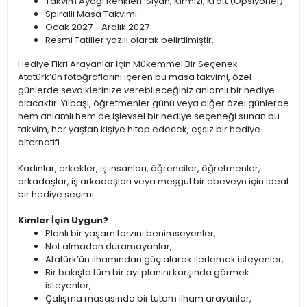
Takvim Ayağı Renkleri: Siyah, Kırmızı, Kraft (Opsiyonel)
Spiralli Masa Takvimi
Ocak 2027 - Aralık 2027
Resmi Tatiller yazılı olarak belirtilmiştir.
Hediye Fikri Arayanlar İçin Mükemmel Bir Seçenek
Atatürk’ün fotoğraflarını içeren bu masa takvimi, özel
günlerde sevdiklerinize verebileceğiniz anlamlı bir hediye
olacaktır. Yılbaşı, öğretmenler günü veya diğer özel günlerde
hem anlamlı hem de işlevsel bir hediye seçeneği sunan bu
takvim, her yaştan kişiye hitap edecek, eşsiz bir hediye
alternatifi.
Kadınlar, erkekler, iş insanları, öğrenciler, öğretmenler,
arkadaşlar, iş arkadaşları veya meşgul bir ebeveyn için ideal
bir hediye seçimi.
Kimler İçin Uygun?
Planlı bir yaşam tarzını benimseyenler,
Not almadan duramayanlar,
Atatürk’ün ilhamından güç alarak ilerlemek isteyenler,
Bir bakışta tüm bir ayı planını karşında görmek
isteyenler,
Çalışma masasında bir tutam ilham arayanlar,