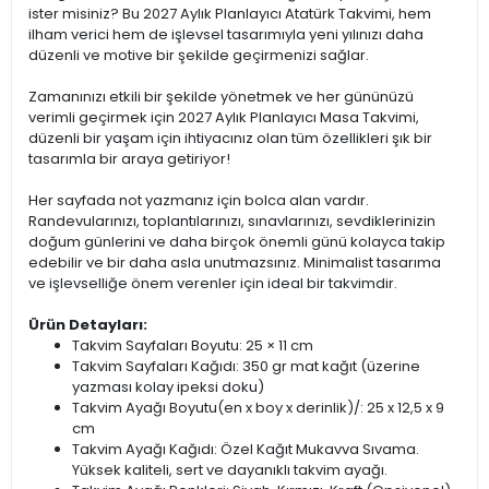
ister misiniz? Bu 2027 Aylık Planlayıcı Atatürk Takvimi, hem
ilham verici hem de işlevsel tasarımıyla yeni yılınızı daha
düzenli ve motive bir şekilde geçirmenizi sağlar.
Zamanınızı etkili bir şekilde yönetmek ve her gününüzü
verimli geçirmek için 2027 Aylık Planlayıcı Masa Takvimi,
düzenli bir yaşam için ihtiyacınız olan tüm özellikleri şık bir
tasarımla bir araya getiriyor!
Her sayfada not yazmanız için bolca alan vardır.
Randevularınızı, toplantılarınızı, sınavlarınızı, sevdiklerinizin
doğum günlerini ve daha birçok önemli günü kolayca takip
edebilir ve bir daha asla unutmazsınız. Minimalist tasarıma
ve işlevselliğe önem verenler için ideal bir takvimdir.
Ürün Detayları:
Takvim Sayfaları Boyutu: 25 × 11 cm
Takvim Sayfaları Kağıdı: 350 gr mat kağıt (üzerine
yazması kolay ipeksi doku)
Takvim Ayağı Boyutu(en x boy x derinlik)/: 25 x 12,5 x 9
cm
Takvim Ayağı Kağıdı: Özel Kağıt Mukavva Sıvama.
Yüksek kaliteli, sert ve dayanıklı takvim ayağı.