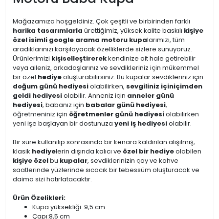
Mağazamıza hoşgeldiniz. Çok çeşitli ve birbirinden farklı
harika tasarımlarla
ürettiğimiz, yüksek kalite baskılı
kişiye
özel isimli google arama motoru kupa
larımızı, tüm
aradıklarınızı karşılayacak özelliklerde sizlere sunuyoruz.
Ürünlerimizi
kişiselleştirerek
kendinize ait hale getirebilir
veya aileniz, arkadaşlarınız ve sevdikleriniz için mükemmel
bir özel
hediye
oluşturabilirsiniz. Bu kupalar sevdikleriniz için
doğum günü hediyesi
olabilirken,
sevgiliniz için
içimden
geldi hediyesi
olabilir. Anneniz için
anneler günü
hediyesi
, babanız için
babalar günü hediyesi
,
öğretmeniniz için
öğretmenler günü hediyesi
olabilirken
yeni işe başlayan bir dostunuza
yeni iş hediyesi
olabilir.
Bir süre kullanılıp sonrasında bir kenara kaldırılan alışılmış,
klasik
hediye
lerin dışında kalıcı ve
özel bir hediye
olabilen
kişiye özel
bu
kupalar
, sevdiklerinizin çay ve kahve
saatlerinde yüzlerinde sıcacık bir tebessüm oluşturacak ve
daima sizi hatırlatacaktır.
Ürün Özelikleri:
Kupa yüksekliği: 9,5 cm
Çapı:8,5 cm