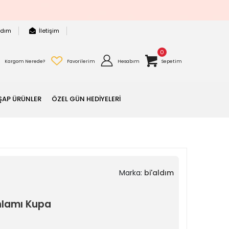
rdım
İletişim
0
Kargom Nerede?
Favorilerim
Hesabım
Sepetim
ŞAP ÜRÜNLER
ÖZEL GÜN HEDİYELERİ
Marka:
bi'aldım
nlamı Kupa