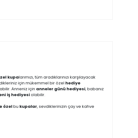
zel kupa
larımızı, tüm aradıklarınızı karşılayacak
vdikleriniz için mükemmel bir özel
hediye
abilir. Anneniz için
anneler günü hediyesi
, babanız
eni iş hediyesi
olabilir.
ye özel
bu
kupalar
, sevdiklerinizin çay ve kahve