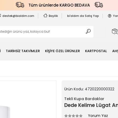
Tüm ürünlerde KARGO BEDAVA
destek@bialdim.com
Bayilik
bi'aldım da Satış Yap
Ya
İ
TARİHSİZ TAKVİMLER
KİŞİYE ÖZEL ÜRÜNLER
KARTPOSTAL
AH
Ürün Kodu:
4720220000322
Tekli Kupa Bardaklar
Dede Kelime Lügat A
Yorum Yaz