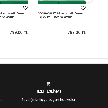
Akademik Duvar
2026-2027 Akademik Duvar
2026-2
tro Aylık
Takvimi | Retro Aylık
Takvimi
Eylül 2026 -
Planlayıcı | Ağustos 2026 -
Planlay
7 | Sonraki Ay
Temmuz 2027 | Sonraki Ay
Haziran
Önizlemeli
Önizle
799,00 TL
799,00 TL
HIZLI TESLİMAT
ler
Sevdiğiniz kişiye özgün hediyeler