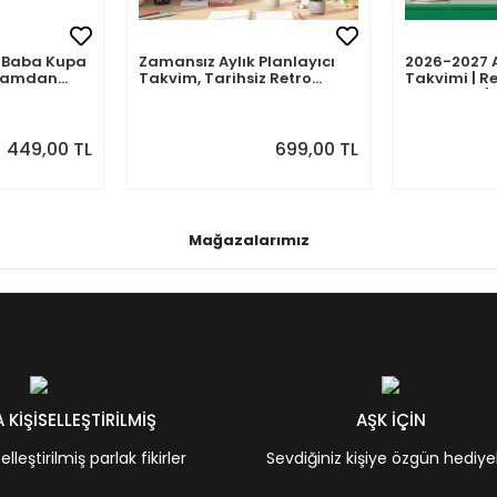
mli Baba Kupa
Zamansız Aylık Planlayıcı
2026-2027 
abamdan
Takvim, Tarihsiz Retro
Takvimi | Re
Duvar Takvimi
Planlayıcı | 
Ağustos 202
Önizlemeli
449,00 TL
699,00 TL
Mağazalarımız
KİŞİSELLEŞTİRİLMİŞ
AŞK İÇİN
leştirilmiş parlak fikirler
Sevdiğiniz kişiye özgün hediye