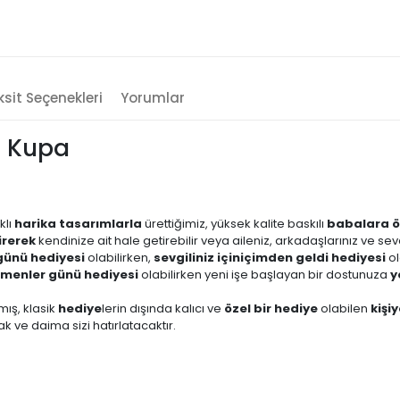
sit Seçenekleri
Yorumlar
ı Kupa
klı
harika tasarımlarla
ürettiğimiz, yüksek kalite baskılı
babalara ö
tirerek
kendinize ait hale getirebilir veya aileniz, arkadaşlarınız ve se
ünü hediyesi
olabilirken,
sevgiliniz için
içimden geldi hediyesi
ol
menler günü hediyesi
olabilirken yeni işe başlayan bir dostunuza
y
mış, klasik
hediye
lerin dışında kalıcı ve
özel bir hediye
olabilen
kişi
 ve daima sizi hatırlatacaktır.