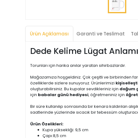
Ürün Açıklaması
Garanti ve Teslimat
Tak
Dede Kelime Lügat Anlam
Torunları için harika anılar yaratan sihirbazlardır.
Mağazamıza hoşgeldiniz. Çok çeşitli ve birbirinden far
özelliklerde sizlere sunuyoruz. Ürünlerimizi
kişiselleş
oluşturabilirsiniz. Bu kupalar sevdikleriniz için
doğum g
için
babalar günü hediyesi
, öğretmeniniz için
öğret
Bir süre kullanılıp sonrasında bir kenara kaldırılan alışıl
saatlerinde yüzlerinde sıcacık bir tebessüm oluşturacak
Ürün Özelikleri:
Kupa yüksekliği: 9,5 cm
Çapı:8,5 cm