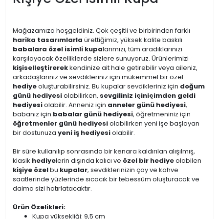
Mağazamıza hoşgeldiniz. Çok çeşitli ve birbirinden farklı
harika tasarımlarla
ürettiğimiz, yüksek kalite baskılı
babalara özel isimli kupa
larımızı, tüm aradıklarınızı
karşılayacak özelliklerde sizlere sunuyoruz. Ürünlerimizi
kişiselleştirerek
kendinize ait hale getirebilir veya aileniz,
arkadaşlarınız ve sevdikleriniz için mükemmel bir özel
hediye
oluşturabilirsiniz. Bu kupalar sevdikleriniz için
doğum
günü hediyesi
olabilirken,
sevgiliniz için
içimden geldi
hediyesi
olabilir. Anneniz için
anneler günü hediyesi
,
babanız için
babalar günü hediyesi
, öğretmeniniz için
öğretmenler günü hediyesi
olabilirken yeni işe başlayan
bir dostunuza
yeni iş hediyesi
olabilir.
Bir süre kullanılıp sonrasında bir kenara kaldırılan alışılmış,
klasik
hediye
lerin dışında kalıcı ve
özel bir hediye
olabilen
kişiye özel
bu
kupalar
, sevdiklerinizin çay ve kahve
saatlerinde yüzlerinde sıcacık bir tebessüm oluşturacak ve
daima sizi hatırlatacaktır.
Ürün Özelikleri:
Kupa yüksekliği: 9,5 cm