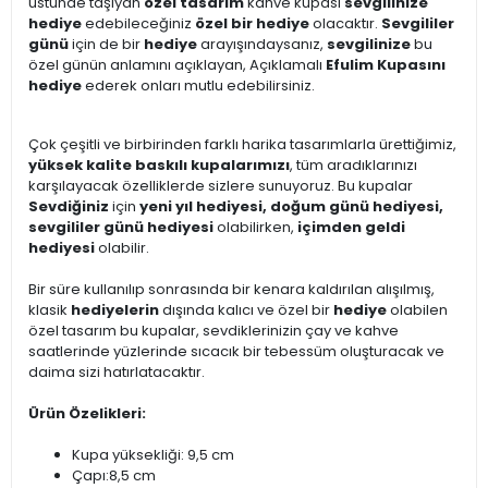
üstünde taşıyan
özel tasarım
kahve kupası
sevgilinize
hediye
edebileceğiniz
özel bir hediye
olacaktır.
Sevgililer
günü
için de bir
hediye
arayışındaysanız,
sevgilinize
bu
özel günün anlamını açıklayan, Açıklamalı
Efulim Kupasını
hediye
ederek onları mutlu edebilirsiniz.
Çok çeşitli ve birbirinden farklı harika tasarımlarla ürettiğimiz,
yüksek kalite baskılı kupalarımızı
, tüm aradıklarınızı
karşılayacak özelliklerde sizlere sunuyoruz. Bu kupalar
Sevdiğiniz
için
yeni yıl hediyesi, doğum günü hediyesi,
sevgililer günü hediyesi
olabilirken,
içimden geldi
hediyesi
olabilir.
Bir süre kullanılıp sonrasında bir kenara kaldırılan alışılmış,
klasik
hediyelerin
dışında kalıcı ve özel bir
hediye
olabilen
özel tasarım bu kupalar, sevdiklerinizin çay ve kahve
saatlerinde yüzlerinde sıcacık bir tebessüm oluşturacak ve
daima sizi hatırlatacaktır.
Ürün Özelikleri:
Kupa yüksekliği: 9,5 cm
Çapı:8,5 cm