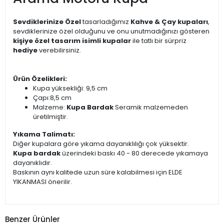
Sevdiklerinize Özel
tasarladığımız
Kahve & Çay kupaları
,
sevdiklerinize özel olduğunu ve onu unutmadığınızı gösteren
kişiye özel tasarım isimli kupalar
ile tatlı bir sürpriz
hediye
verebilirsiniz.
Ürün Özelikleri:
Kupa yüksekliği: 9,5 cm
Çapı:8,5 cm
Malzeme:
Kupa Bardak
Seramik malzemeden
üretilmiştir.
Yıkama Talimatı:
Diğer kupalara göre yıkama dayanıklılığı çok yüksektir.
Kupa bardak
üzerindeki baskı 40 - 80 derecede yıkamaya
dayanıklıdır.
Baskının aynı kalitede uzun süre kalabilmesi için ELDE
YIKANMASI önerilir.
Benzer Ürünler