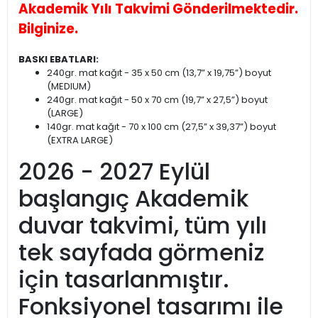
Akademik Yılı Takvimi Gönderilmektedir.
Bilginize.
BASKI EBATLARI:
240gr. mat kağıt - 35 x 50 cm (13,7” x 19,75”) boyut
(MEDIUM)
240gr. mat kağıt - 50 x 70 cm (19,7” x 27,5”) boyut
(LARGE)
140gr. mat kağıt - 70 x 100 cm (27,5” x 39,37”) boyut
(EXTRA LARGE)
2026 - 2027 Eylül
başlangıç Akademik
duvar takvimi, tüm yılı
tek sayfada görmeniz
için tasarlanmıştır.
Fonksiyonel tasarımı ile