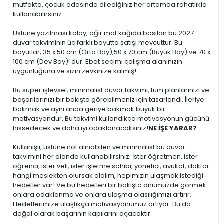
mutfakta, çocuk odasında dilediğiniz her ortamda rahatlıkla
kullanabilirsiniz.
Üstüne yazılması kolay, ağır mat kağıda basılan bu 2027
duvar takviminin üç farklı boyutta satışı mevcuttur. Bu
boyutlar; 35 x 50 cm (Orta Boy),50 x 70 cm (Büyük Boy) ve 70 x
100 cm (Dev Boy)’ dur. Ebat seçimi çalışma alanınızın
uygunluğuna ve sizin zevkinize kalmış!
Bu süper işlevsel, minimalist duvar takvimi, tüm planlarınızı ve
başarılarınızı bir bakışta görebilmeniz için tasarlandı. İleriye
bakmak ve aynı anda geriye bakmak büyük bir
motivasyondur. Bu takvimi kullandıkça motivasyonun gücünü
hissedecek ve daha iyi odaklanacaksınız!
NE İŞE YARAR?
Kullanışlı, üstüne not alınabilen ve minimalist bu duvar
takvimini her alanda kullanabilirsiniz. İster öğretmen, ister
öğrenci, ister veli, ister işletme sahibi, yönetici, avukat, doktor
hangi meslekten olursak olalım, hepimizin ulaşmak istediği
hedefler var! Ve bu hedefleri bir bakışta önümüzde görmek
onlara odaklanma ve onlara ulaşma olasılığımızı artırır.
Hedeflerimize ulaştıkça motivasyonumuz artıyor. Bu da
doğal olarak başarının kapılarını açacaktır.